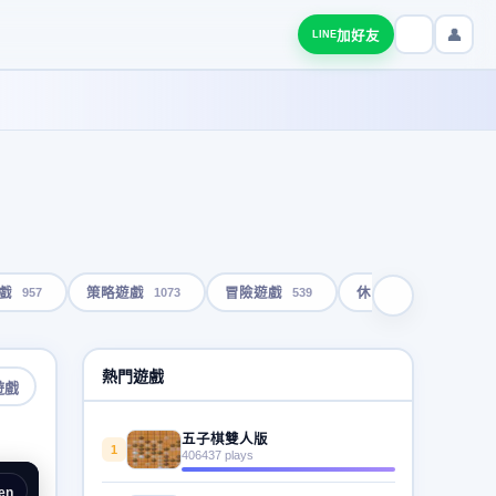
👤
加好友
LINE
957
1073
539
1792
戲
策略遊戲
冒險遊戲
休閒遊戲
熱門遊戲
遊戲
五子棋雙人版
1
406437 plays
en