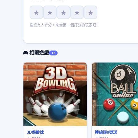
★
★
★
★
★
還沒有人評分，來當第一個打分的玩家吧！
🎮 相關遊戲
12
3D保齡球
連線版8號球