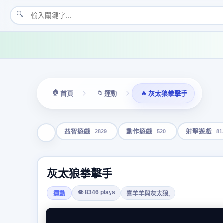
🔍
🏠
📁
🔥
首頁
運動
灰太狼拳擊手
2829
520
81
益智遊戲
動作遊戲
射擊遊戲
灰太狼拳擊手
👁 8346 plays
運動
喜羊羊與灰太狼,