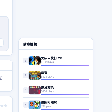
隨機推薦
火柴人快打 2D
1
1109 plays
尋寶
2
3303 plays
看
飛濺顏色
3
5666 plays
畫圖打殭屍
4
★★
631 plays