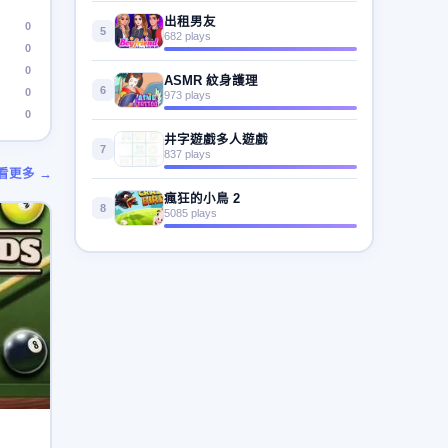
出租男友
0
5
682 plays
0
0
ASMR 紋身護理
6
0
973 plays
0
井字遊戲多人遊戲
7
837 plays
看更多 →
瘋狂的小鳥 2
8
5085 plays