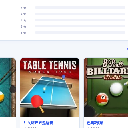
5 ★
4 ★
3 ★
2 ★
1 ★
乒乓球世界巡迴賽
經典8號球