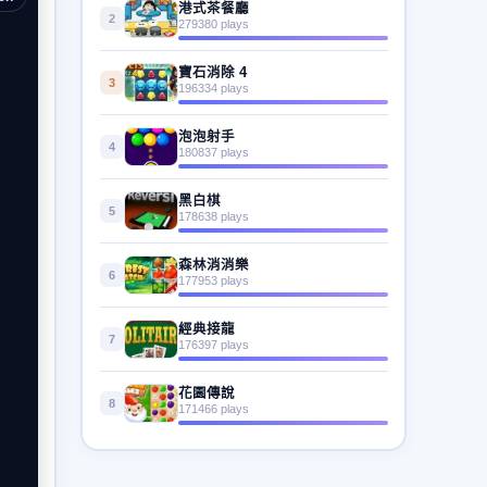
港式茶餐廳
2
279380 plays
寶石消除 4
3
196334 plays
泡泡射手
4
180837 plays
黑白棋
5
178638 plays
森林消消樂
6
177953 plays
經典接龍
7
176397 plays
花園傳說
8
171466 plays