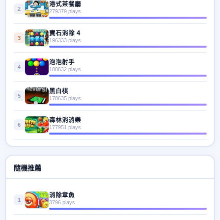
港式茶餐廳
2
279379 plays
寶石消除 4
3
196333 plays
泡泡射手
4
180832 plays
黑白棋
5
178635 plays
森林消消樂
6
177951 plays
隨機推薦
消除章魚
1
3796 plays