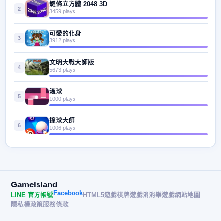
鏈條立方體 2048 3D
2
3459 plays
可愛的化身
3
3912 plays
文明大戰大師版
4
5673 plays
滾球
5
1000 plays
撞球大師
6
1006 plays
GameIsland
Facebook
LINE 官方帳號
HTML5遊戲
棋牌遊戲
消消樂遊戲
網站地圖
隱私權政策
服務條款
© 2026 遊戲島 GameIsland· All rights reserved