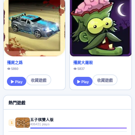
殭屍之路
殭屍大屠殺
👁 5860
👁 5837
收藏遊戲
收藏遊戲
▶ Play
▶ Play
熱門遊戲
五子棋雙人版
1
406431 plays