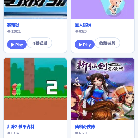
賽爾號
無人逃脫
👁 12621
👁 6320
收藏遊戲
收藏遊戲
▶ Play
▶ Play
紅綠2 糖果森林
仙劍奇俠傳
👁 6314
👁 6170