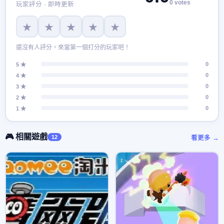
0 votes
玩家評分 · 即時更新
★
★
★
★
★
還沒有人評分，來當第一個打分的玩家吧！
0
5 ★
0
4 ★
0
3 ★
0
2 ★
0
1 ★
🎮 相關遊戲
12
看更多 →