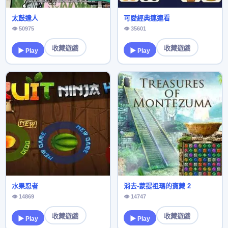
太鼓達人
可愛經典連連看
👁 50975
👁 35601
收藏遊戲
收藏遊戲
▶ Play
▶ Play
水果忍者
消去-蒙提祖瑪的寶藏 2
👁 14869
👁 14747
收藏遊戲
收藏遊戲
▶ Play
▶ Play