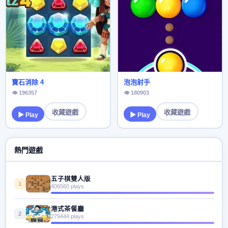
寶石消除 4
泡泡射手
👁 196357
👁 180903
收藏遊戲
收藏遊戲
▶ Play
▶ Play
熱門遊戲
五子棋雙人版
1
406560 plays
港式茶餐廳
2
279444 plays