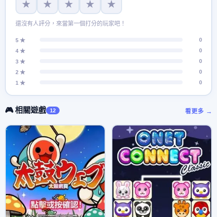
★
★
★
★
★
還沒有人評分，來當第一個打分的玩家吧！
0
5 ★
0
4 ★
0
3 ★
0
2 ★
0
1 ★
🎮 相關遊戲
12
看更多 →