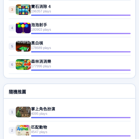
寶石消除 4
3
196357 plays
泡泡射手
4
180903 plays
黑白棋
5
178689 plays
森林消消樂
6
177996 plays
隨機推薦
掌上角色扮演
1
4095 plays
匹配動物
2
4547 plays