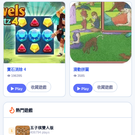
寶石消除 4
滑動拼圖
👁 196395
👁 3585
收藏遊戲
收藏遊戲
▶ Play
▶ Play
熱門遊戲
五子棋雙人版
1
406794 plays