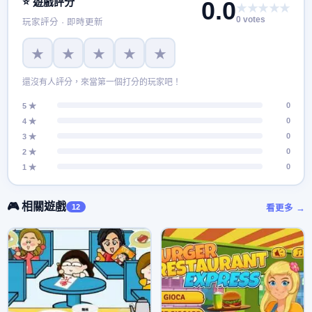
⭐ 遊戲評分
0.0
★★★★★
0 votes
玩家評分 · 即時更新
★
★
★
★
★
還沒有人評分，來當第一個打分的玩家吧！
0
5 ★
0
4 ★
0
3 ★
0
2 ★
0
1 ★
🎮 相關遊戲
12
看更多 →