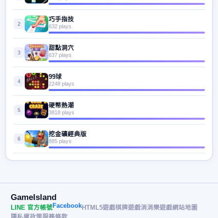
巧手指技
2
632 plays
甜點洞穴
3
637 plays
99球
4
2248 plays
硬幣熱潮
5
3818 plays
挖金礦經典版
6
885 plays
GameIsland
Facebook
LINE 官方帳號
HTML5遊戲
棋牌遊戲
消消樂遊戲
網站地圖
隱私權政策
服務條款