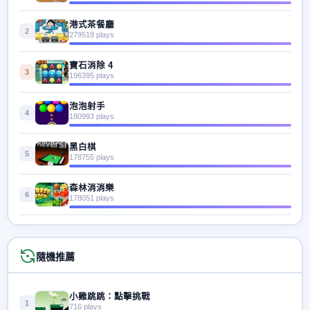
港式茶餐廳
2
279519 plays
寶石消除 4
3
196395 plays
泡泡射手
4
180993 plays
黑白棋
5
178755 plays
森林消消樂
6
178051 plays
隨機推薦
小雞跳跳：點擊挑戰
1
716 plays