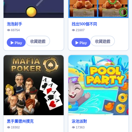
泡泡射手
找出500個不同
👁 69754
👁 21607
收藏遊戲
收藏遊戲
▶ Play
▶ Play
黑手黨德州撲克
泳池派對
👁 19302
👁 17363