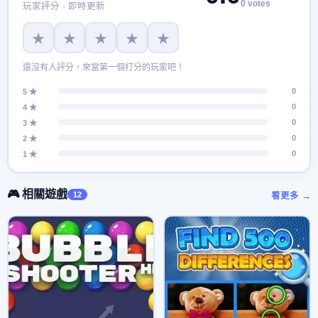
0 votes
玩家評分 · 即時更新
★
★
★
★
★
還沒有人評分，來當第一個打分的玩家吧！
0
5 ★
0
4 ★
0
3 ★
0
2 ★
0
1 ★
🎮 相關遊戲
12
看更多 →