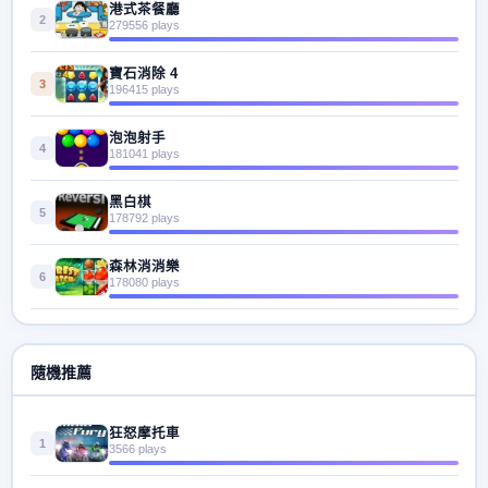
港式茶餐廳
2
279556 plays
寶石消除 4
3
196415 plays
泡泡射手
4
181041 plays
黑白棋
5
178792 plays
森林消消樂
6
178080 plays
隨機推薦
狂怒摩托車
1
3566 plays