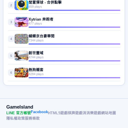
閒置彈球 - 合併點擊
2
659 plays
Xytrian 奔跑者
3
477 plays
蝴蝶京台豪華間
4
7344 plays
創世靈域
5
4744 plays
熱狗襯套
6
4284 plays
GameIsland
Facebook
LINE 官方帳號
HTML5遊戲
棋牌遊戲
消消樂遊戲
網站地圖
隱私權政策
服務條款
© 2026 遊戲島 GameIsland· All rights reserved