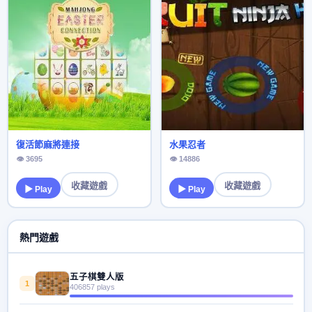
復活節麻將連接
水果忍者
👁 3695
👁 14886
收藏遊戲
收藏遊戲
▶ Play
▶ Play
熱門遊戲
五子棋雙人版
1
406857 plays