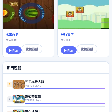
水果忍者
飛行文字
👁 14885
👁 7485
收藏遊戲
收藏遊戲
▶ Play
▶ Play
熱門遊戲
五子棋雙人版
1
406793 plays
港式茶餐廳
2
279515 plays
寶石消除 4