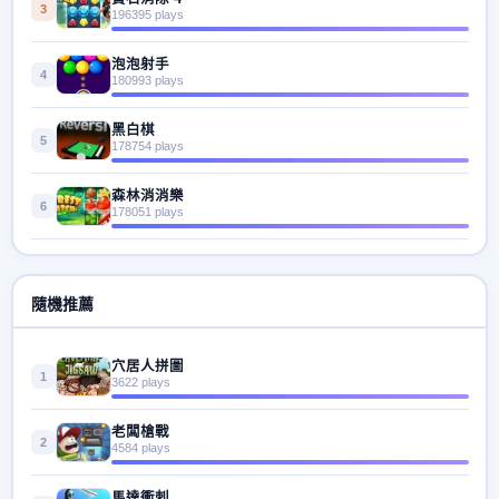
3
196395 plays
泡泡射手
4
180993 plays
黑白棋
5
178754 plays
森林消消樂
6
178051 plays
隨機推薦
穴居人拼圖
1
3622 plays
老闆槍戰
2
4584 plays
馬達衝刺