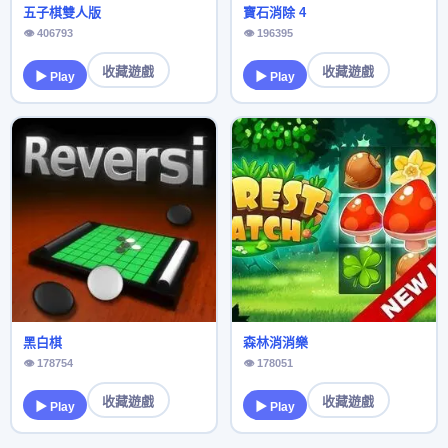
五子棋雙人版
寶石消除 4
👁 406793
👁 196395
收藏遊戲
收藏遊戲
▶ Play
▶ Play
黑白棋
森林消消樂
👁 178754
👁 178051
收藏遊戲
收藏遊戲
▶ Play
▶ Play