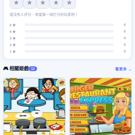
★
★
★
★
★
還沒有人評分，來當第一個打分的玩家吧！
0
5 ★
0
4 ★
0
3 ★
0
2 ★
0
1 ★
🎮 相關遊戲
12
看更多 →