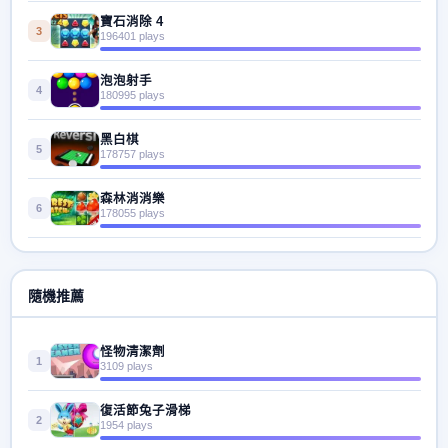
寶石消除 4
3
196401 plays
泡泡射手
4
180995 plays
黑白棋
5
178757 plays
森林消消樂
6
178055 plays
隨機推薦
怪物清潔劑
1
3109 plays
復活節兔子滑梯
2
1954 plays