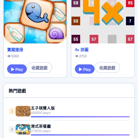
寶藏連接
4x 拼圖
👁 5163
👁 2713
收藏遊戲
收藏遊戲
▶ Play
▶ Play
熱門遊戲
五子棋雙人版
1
406804 plays
港式茶餐廳
2
279530 plays