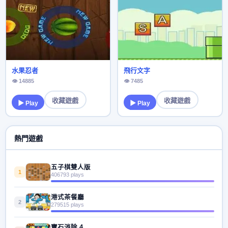
水果忍者
飛行文字
👁 14885
👁 7485
收藏遊戲
收藏遊戲
▶ Play
▶ Play
熱門遊戲
五子棋雙人版
1
406793 plays
港式茶餐廳
2
279515 plays
寶石消除 4