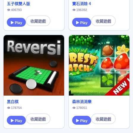
五子棋雙人版
寶石消除 4
👁 406793
👁 196392
收藏遊戲
收藏遊戲
▶ Play
▶ Play
黑白棋
森林消消樂
👁 178754
👁 178051
收藏遊戲
收藏遊戲
▶ Play
▶ Play