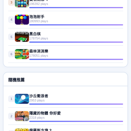
3
196392 plays
泡泡射手
4
180993 plays
黑白棋
5
178754 plays
森林消消樂
6
178051 plays
隨機推薦
沙丘衝浪者
1
2953 plays
隱藏的物體 你好愛
2
2318 plays
俄羅斯方塊 2