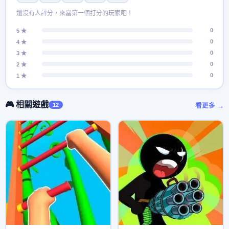
還沒有人評分，來當第一個打分的玩家吧！
0
5 ★
0
4 ★
0
3 ★
0
2 ★
0
1 ★
🎮 相關遊戲
12
看更多 →