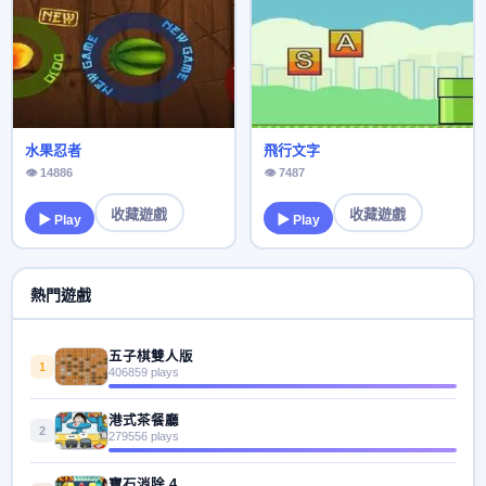
水果忍者
飛行文字
👁 14886
👁 7487
收藏遊戲
收藏遊戲
▶ Play
▶ Play
熱門遊戲
五子棋雙人版
1
406859 plays
港式茶餐廳
2
279556 plays
寶石消除 4