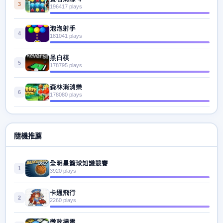
3
196417 plays
泡泡射手
4
181041 plays
黑白棋
5
178795 plays
森林消消樂
6
178080 plays
隨機推薦
全明星籃球知識競賽
1
3920 plays
卡通飛行
2
2260 plays
微軟掃雷