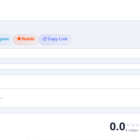
egram
👽 Reddit
📋 Copy Link
。
0.0
★★★
0 votes