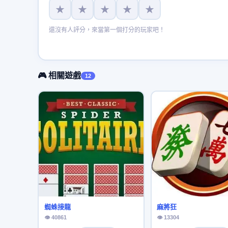
★
★
★
★
★
還沒有人評分，來當第一個打分的玩家吧！
🎮 相關遊戲
12
蜘蛛接龍
麻將狂
👁 40861
👁 13304