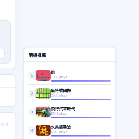
隨機推薦
跳
1
1088 plays
無符號國際
2
2083 plays
飛行汽車時代
3
5048 plays
★★
水果衝擊波
4
5310 plays