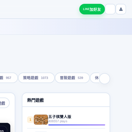
👤
加好友
LINE
957
1073
539
1793
戲
策略遊戲
冒險遊戲
休閒遊戲
熱門遊戲
遊戲
五子棋雙人版
1
406557 plays
en