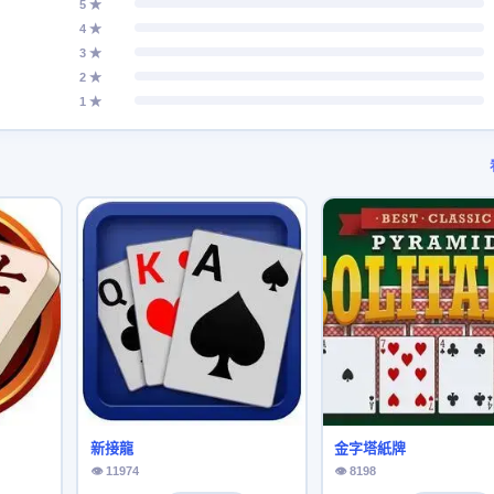
5 ★
4 ★
3 ★
2 ★
1 ★
新接龍
金字塔紙牌
👁 11974
👁 8198