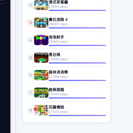
港式茶餐廳
2
279443 plays
寶石消除 4
3
196357 plays
泡泡射手
4
180903 plays
黑白棋
5
178689 plays
森林消消樂
6
177996 plays
經典接龍
7
176444 plays
花園傳說
8
171525 plays