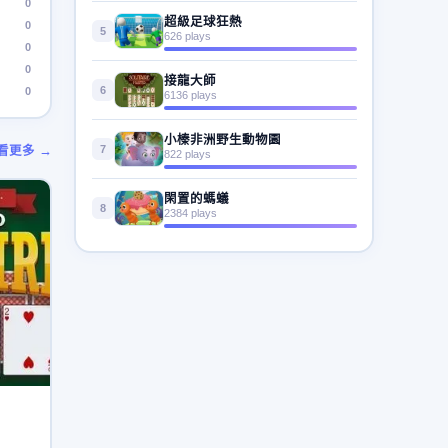
0
超級足球狂熱
0
5
626 plays
0
0
接龍大師
6
0
6136 plays
小榛非洲野生動物園
7
看更多 →
822 plays
閑置的螞蟻
8
2384 plays