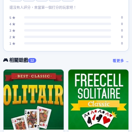
還沒有人評分，來當第一個打分的玩家吧！
0
5 ★
0
4 ★
0
3 ★
0
2 ★
0
1 ★
🎮 相關遊戲
12
看更多 →