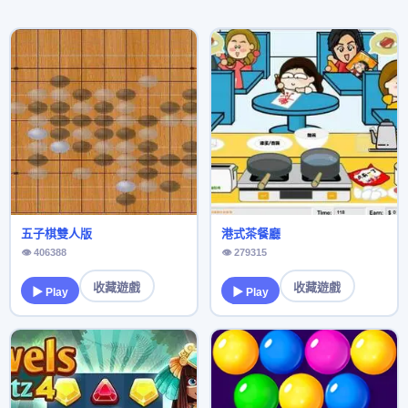
五子棋雙人版
港式茶餐廳
👁 406388
👁 279315
收藏遊戲
收藏遊戲
▶ Play
▶ Play