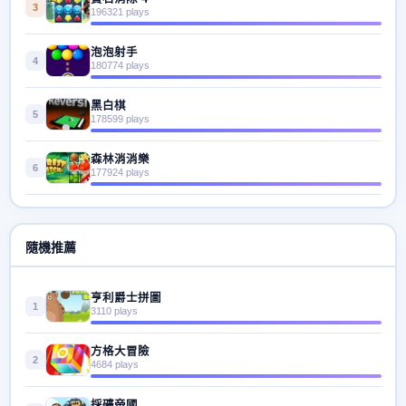
3
196321 plays
泡泡射手
4
180774 plays
黑白棋
5
178599 plays
森林消消樂
6
177924 plays
隨機推薦
亨利爵士拼圖
1
3110 plays
方格大冒險
2
4684 plays
採礦帝國