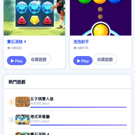
寶石消除 4
泡泡射手
👁 196321
👁 180774
收藏遊戲
收藏遊戲
▶ Play
▶ Play
熱門遊戲
五子棋雙人版
1
406388 plays
港式茶餐廳
2
279315 plays
寶石消除 4