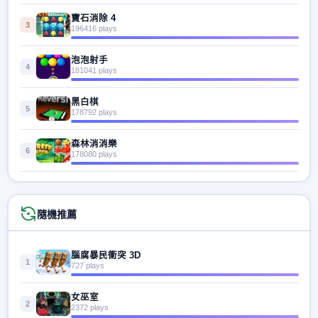
寶石消除 4
3
196416 plays
泡泡射手
4
181041 plays
黑白棋
5
178792 plays
森林消消樂
6
178080 plays
隨機推薦
腦腐暴民衝突 3D
1
727 plays
女巫室
2
2372 plays