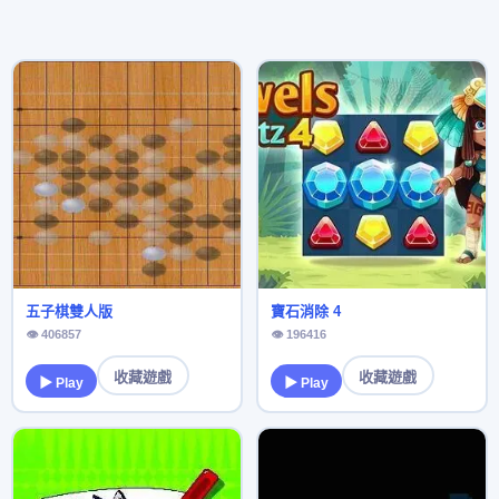
五子棋雙人版
寶石消除 4
👁 406857
👁 196416
收藏遊戲
收藏遊戲
▶ Play
▶ Play