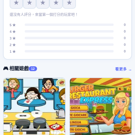
★
★
★
★
★
還沒有人評分，來當第一個打分的玩家吧！
0
5 ★
0
4 ★
0
3 ★
0
2 ★
0
1 ★
🎮 相關遊戲
12
看更多 →