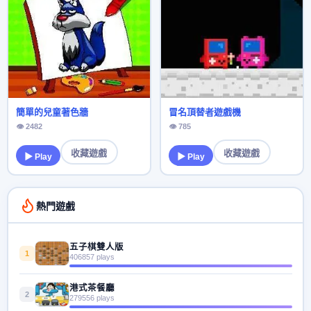
簡單的兒童著色牆
冒名頂替者遊戲機
👁 2482
👁 785
收藏遊戲
收藏遊戲
▶ Play
▶ Play
熱門遊戲
五子棋雙人版
1
406857 plays
港式茶餐廳
2
279556 plays