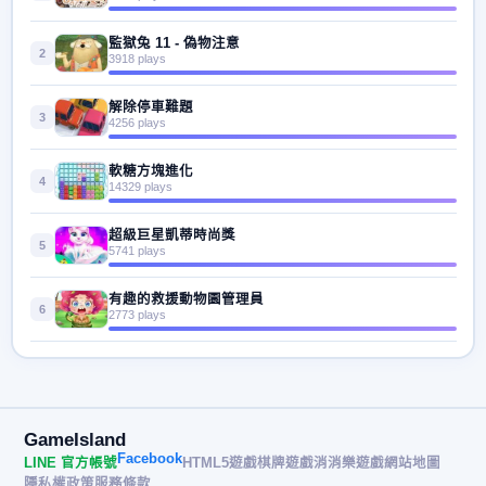
監獄兔 11 - 偽物注意
2
3918 plays
解除停車難題
3
4256 plays
軟糖方塊進化
4
14329 plays
超級巨星凱蒂時尚獎
5
5741 plays
有趣的救援動物園管理員
6
2773 plays
GameIsland
Facebook
LINE 官方帳號
HTML5遊戲
棋牌遊戲
消消樂遊戲
網站地圖
隱私權政策
服務條款