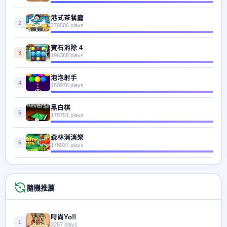
港式茶餐廳
2
279506 plays
寶石消除 4
3
196388 plays
泡泡射手
4
180976 plays
黑白棋
5
178751 plays
森林消消樂
6
178037 plays
隨機推薦
時尚Yo!!
1
3287 plays