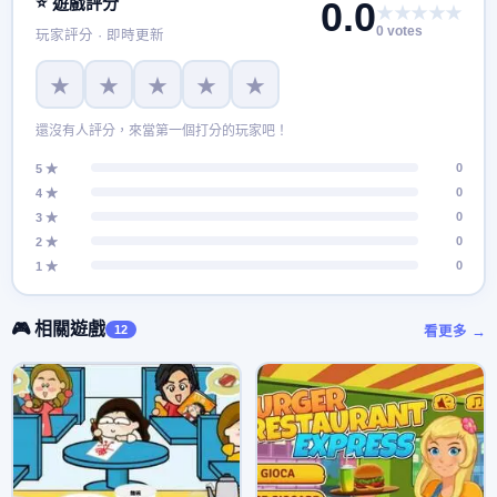
⭐ 遊戲評分
0.0
★★★★★
果可以在時間內達到目標就可以獲得金獎盃，難度會越來越
0 votes
玩家評分 · 即時更新
高，中途會有獅子要來偷吃你的雞或是其他家禽，要快速的點
獅子他會變成一個籠子，就可以拿到市場賣錢，快一起來經營
★
★
★
★
★
這片農場吧！
還沒有人評分，來當第一個打分的玩家吧！
0
5 ★
0
4 ★
0
3 ★
0
2 ★
0
1 ★
🎮 相關遊戲
12
看更多 →