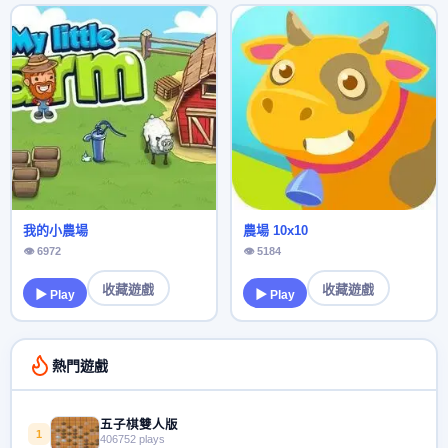
我的小農場
農場 10x10
👁 6972
👁 5184
收藏遊戲
收藏遊戲
▶ Play
▶ Play
熱門遊戲
五子棋雙人版
1
406752 plays