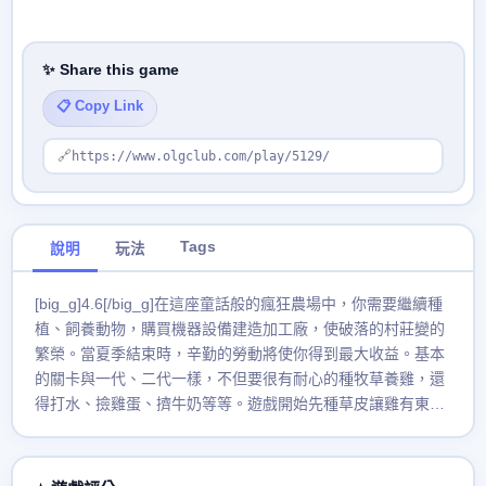
✨ Share this game
📋 Copy Link
🔗
https://www.olgclub.com/play/5129/
Tags
說明
玩法
[big_g]4.6[/big_g]在這座童話般的瘋狂農場中，你需要繼續種
植、飼養動物，購買機器設備建造加工廠，使破落的村莊變的
繁榮。當夏季結束時，辛勤的勞動將使你得到最大收益。基本
的關卡與一代、二代一樣，不但要很有耐心的種牧草養雞，還
得打水、撿雞蛋、擠牛奶等等。遊戲開始先種草皮讓雞有東西
吃，沒水的時候就沒辦法再種草皮，必需點水井買水才能再
種，只要雞有東西吃才會下蛋，想賣收集到的農產品就按一下
左下角的推車就可以送到市場賣喔！每一關都有限制時間，如