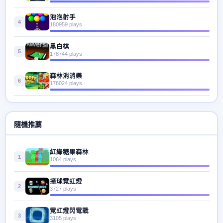
泡泡射手
4
180959 plays
黑白棋
5
178744 plays
森林消消樂
6
178024 plays
隨機推薦
紅綠糖果森林
1
1064 plays
撞球霓虹燈
2
3727 plays
霓虹燈閃電戰
3
3105 plays