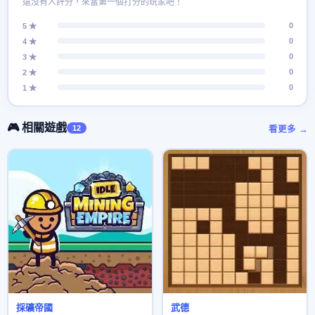
還沒有人評分，來當第一個打分的玩家吧！
0
5 ★
0
4 ★
0
3 ★
0
2 ★
0
1 ★
🎮 相關遊戲
12
看更多 →
採礦帝國
武德