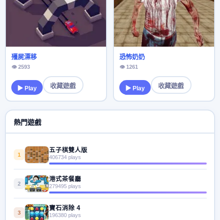
殭屍漂移
恐怖奶奶
👁 2593
👁 1261
收藏遊戲
收藏遊戲
▶ Play
▶ Play
熱門遊戲
五子棋雙人版
1
406734 plays
港式茶餐廳
2
279495 plays
寶石消除 4
3
196380 plays