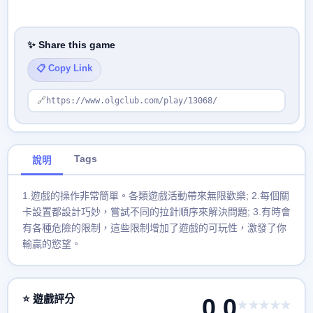
✨ Share this game
📋 Copy Link
🔗
https://www.olgclub.com/play/13068/
Tags
說明
1.遊戲的操作非常簡單。各類遊戲活動帶來無限歡樂; 2.每個關
卡設置都設計巧妙，嘗試不同的拉針順序來解決問題; 3.有時會
有各種危險的限制，這些限制增加了遊戲的可玩性，激發了你
輸贏的慾望。
⭐ 遊戲評分
0.0
★★★★★