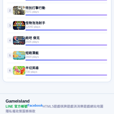
特別打擊行動
2
7071 plays
怪物泡泡射手
3
12040 plays
跑吧 傑克
4
2505 plays
短跑潛艇
5
2664 plays
半切英雄
6
730 plays
GameIsland
Facebook
LINE 官方帳號
HTML5遊戲
棋牌遊戲
消消樂遊戲
網站地圖
隱私權政策
服務條款