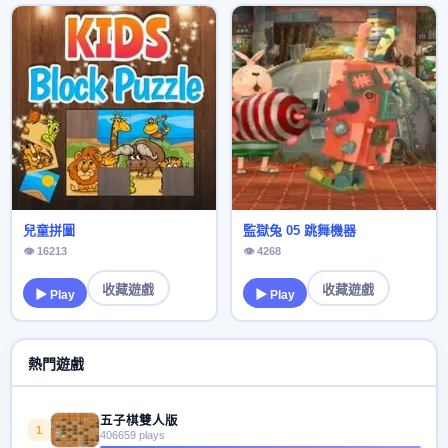
兒童拼圖
監獄兔 05 跳舞機器
👁 16213
👁 4268
收藏遊戲
收藏遊戲
▶ Play
▶ Play
熱門遊戲
五子棋雙人版
1
406659 plays