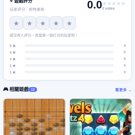
⭐ 遊戲評分
0.0
★★★★★
0 votes
玩家評分 · 即時更新
★
★
★
★
★
還沒有人評分，來當第一個打分的玩家吧！
0
5 ★
0
4 ★
0
3 ★
0
2 ★
0
1 ★
🎮 相關遊戲
12
看更多 →