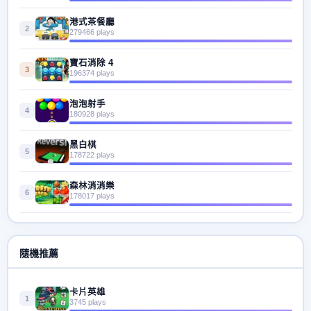
港式茶餐廳
2
279466 plays
寶石消除 4
3
196374 plays
泡泡射手
4
180928 plays
黑白棋
5
178722 plays
森林消消樂
6
178017 plays
隨機推薦
卡片英雄
1
3745 plays