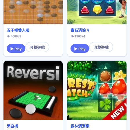
五子棋雙人版
寶石消除 4
👁 406659
👁 196374
收藏遊戲
收藏遊戲
▶ Play
▶ Play
黑白棋
森林消消樂