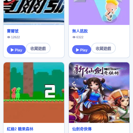
賽爾號
無人逃脫
👁 12622
👁 6322
收藏遊戲
收藏遊戲
▶ Play
▶ Play
紅綠2 糖果森林
仙劍奇俠傳