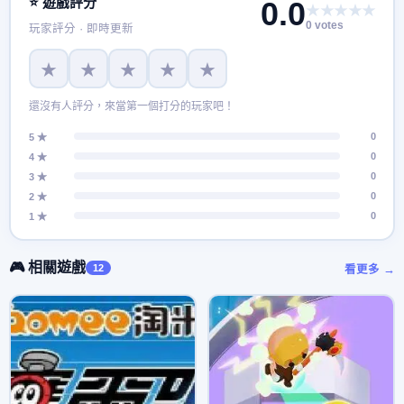
⭐ 遊戲評分
0.0
★★★★★
0 votes
玩家評分 · 即時更新
★
★
★
★
★
還沒有人評分，來當第一個打分的玩家吧！
0
5 ★
0
4 ★
0
3 ★
0
2 ★
0
1 ★
🎮 相關遊戲
12
看更多 →