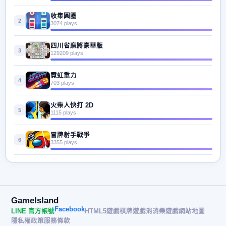
收集圓圈
2
3074 plays
四川省麻將豪華版
3
129209 plays
霓虹重力
4
703 plays
火柴人快打 2D
5
1115 plays
冒牌射手戰爭
6
3355 plays
GameIsland
Facebook
LINE 官方帳號
HTML5遊戲
棋牌遊戲
消消樂遊戲
網站地圖
隱私權政策
服務條款