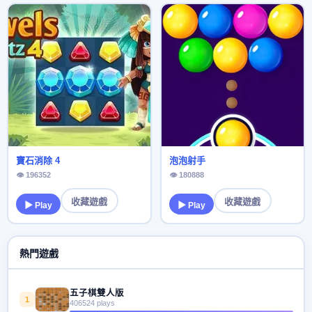
寶石消除 4
泡泡射手
👁 196352
👁 180888
收藏遊戲
收藏遊戲
▶ Play
▶ Play
熱門遊戲
五子棋雙人版
1
406524 plays