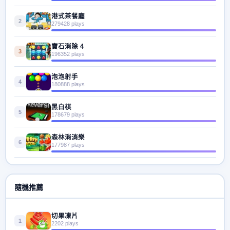
港式茶餐廳
2
279428 plays
寶石消除 4
3
196352 plays
泡泡射手
4
180888 plays
黑白棋
5
178679 plays
森林消消樂
6
177987 plays
隨機推薦
切果凍片
1
2202 plays