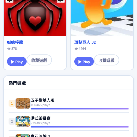
蜘蛛接龍
斑點巨人 3D
👁 878
👁 4464
收藏遊戲
收藏遊戲
▶ Play
▶ Play
熱門遊戲
五子棋雙人版
1
406466 plays
港式茶餐廳
2
279388 plays
寶石消除 4