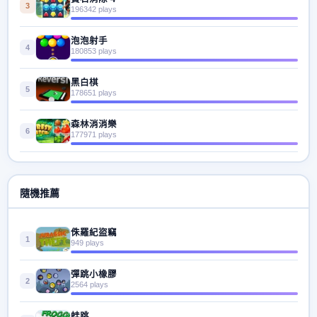
3
196342 plays
泡泡射手
4
180853 plays
黑白棋
5
178651 plays
森林消消樂
6
177971 plays
隨機推薦
侏羅紀盜竊
1
949 plays
彈跳小橡膠
2
2564 plays
蛙跳