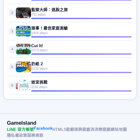
監獄大師：逃脫之旅
2
752 plays
瑣事！最佳家庭測驗
3
1404 plays
Cut It!
4
2273 plays
扔紙 2
5
5120 plays
迷宮挑戰
6
1150 plays
GameIsland
Facebook
LINE 官方帳號
HTML5遊戲
棋牌遊戲
消消樂遊戲
網站地圖
隱私權政策
服務條款