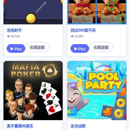
泡泡射手
找出500個不同
👁 69748
👁 21585
收藏遊戲
收藏遊戲
▶ Play
▶ Play
黑手黨德州撲克
泳池派對