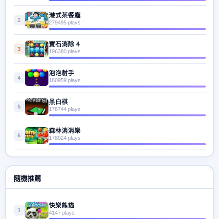
港式茶餐廳
2
279495 plays
寶石消除 4
3
196380 plays
泡泡射手
4
180959 plays
黑白棋
5
178744 plays
森林消消樂
6
178024 plays
隨機推薦
快樂熊貓
1
4147 plays