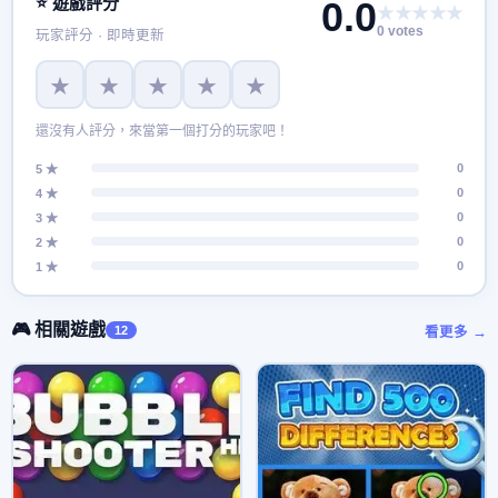
⭐ 遊戲評分
0.0
★★★★★
0 votes
玩家評分 · 即時更新
★
★
★
★
★
還沒有人評分，來當第一個打分的玩家吧！
0
5 ★
0
4 ★
0
3 ★
0
2 ★
0
1 ★
🎮 相關遊戲
12
看更多 →