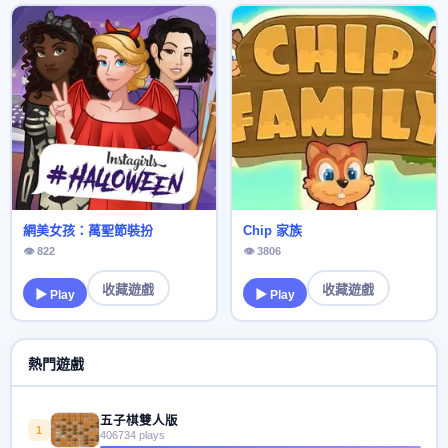
網美女孩：萬聖節裝扮
Chip 家族
👁 822
👁 3806
收藏遊戲
收藏遊戲
▶ Play
▶ Play
熱門遊戲
五子棋雙人版
1
406734 plays