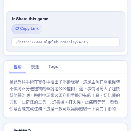
✨ Share this game
📋 Copy Link
🔗
https://www.olgclub.com/play/4797/
Tags
說明
玩法
業餘外科手術在寒冬中推出了耶誕版喔，這是主角在開飛機時
不慎將正分送禮物的聖誕老公公撞倒，這下事情可鬧大了趕快
幫他醫治吧！遊戲中玩家必須利用手邊現有的工具，切比薩的
刀和一些奇怪的工具 ... 訂書機，打火機，止痛藥等等 .. 看看
你是否能完成任務。這是一款可以讓你體驗一下開刀手術的感
覺，玩起來不會感覺太血腥是屬於可愛型的遊戲。每次醫療都
有時間限制，要注意不能出錯太多次 (病人會發出響亮的叫
聲)，不然就會提前到天堂了，所以要儘可能快速又正確的處理