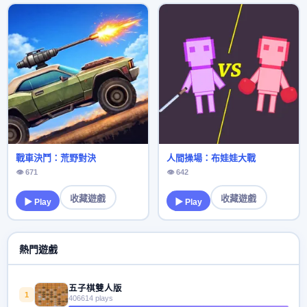
戰車決鬥：荒野對決
人間操場：布娃娃大戰
👁 671
👁 642
收藏遊戲
收藏遊戲
▶ Play
▶ Play
熱門遊戲
五子棋雙人版
1
406614 plays