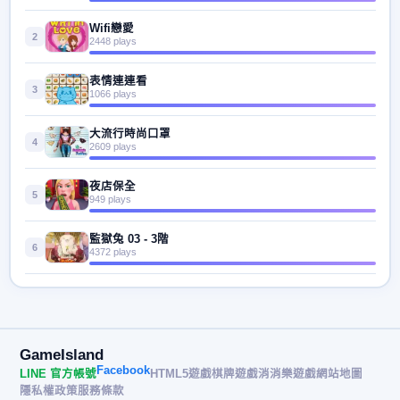
Wifi戀愛
2
2448 plays
表情連連看
3
1066 plays
大流行時尚口罩
4
2609 plays
夜店保全
5
949 plays
監獄兔 03 - 3階
6
4372 plays
GameIsland
Facebook
LINE 官方帳號
HTML5遊戲
棋牌遊戲
消消樂遊戲
網站地圖
隱私權政策
服務條款