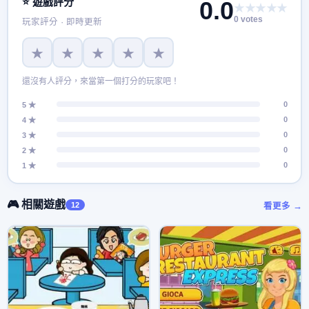
⭐ 遊戲評分
0.0
★★★★★
每個狀況。
0 votes
玩家評分 · 即時更新
★
★
★
★
★
還沒有人評分，來當第一個打分的玩家吧！
0
5 ★
0
4 ★
0
3 ★
0
2 ★
0
1 ★
🎮 相關遊戲
12
看更多 →