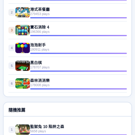
港式茶餐廳
2
279453 plays
寶石消除 4
3
196366 plays
泡泡射手
4
180911 plays
黑白棋
5
178707 plays
森林消消樂
6
178008 plays
隨機推薦
監獄兔 10 陷阱之森
1
5658 plays