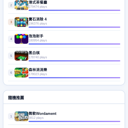
港式茶餐廳
2
279474 plays
寶石消除 4
3
196376 plays
泡泡射手
4
180954 plays
黑白棋
5
178740 plays
森林消消樂
6
178023 plays
隨機推薦
微軟Wordament
1
3812 plays