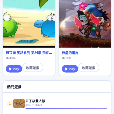
綠豆蛙 笑話系列 第24集 飛來橫財
無盡的邊界
👁 4584
👁 1101
收藏遊戲
收藏遊戲
▶ Play
▶ Play
熱門遊戲
五子棋雙人版
1
406724 plays