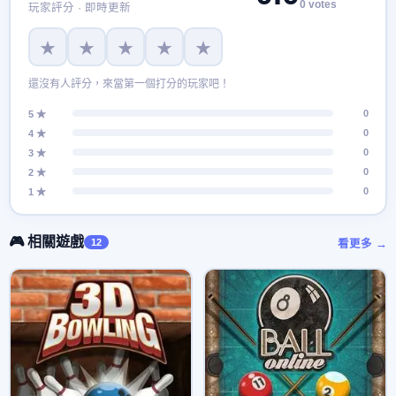
0 votes
玩家評分 · 即時更新
★
★
★
★
★
還沒有人評分，來當第一個打分的玩家吧！
0
5 ★
0
4 ★
0
3 ★
0
2 ★
0
1 ★
🎮 相關遊戲
12
看更多 →