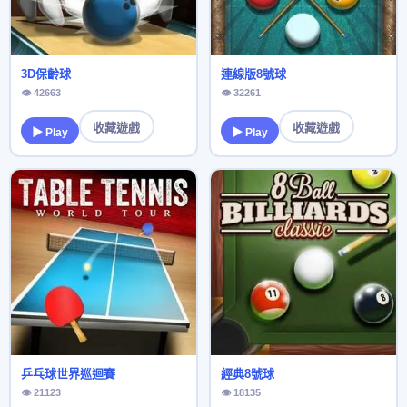
3D保齡球
連線版8號球
👁 42663
👁 32261
收藏遊戲
收藏遊戲
▶ Play
▶ Play
乒乓球世界巡迴賽
經典8號球
👁 21123
👁 18135