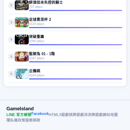
醉酒但未失控的騎士
2
707 plays
足球黑茨杯 2
3
4120 plays
突破重圍
4
3306 plays
監獄兔 01 - 1階
5
4187 plays
企鵝跳
6
4164 plays
GameIsland
Facebook
LINE 官方帳號
HTML5遊戲
棋牌遊戲
消消樂遊戲
網站地圖
隱私權政策
服務條款
© 2026 遊戲島 GameIsland· All rights reserved