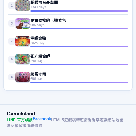
蝴蝶京台豪華間
2
7340 plays
兒童動物的卡通著色
3
985 plays
幸運金豬
4
2825 plays
花卉組合師
5
248 plays
螃蟹守衛
6
696 plays
GameIsland
Facebook
LINE 官方帳號
HTML5遊戲
棋牌遊戲
消消樂遊戲
網站地圖
隱私權政策
服務條款
© 2026 遊戲島 GameIsland· All rights reserved