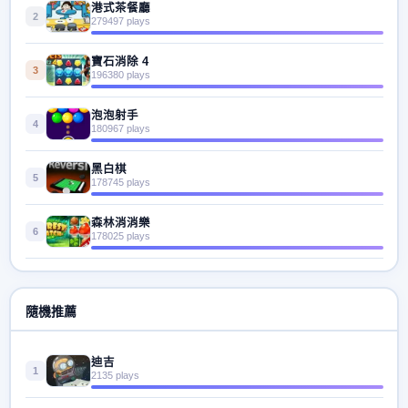
港式茶餐廳
2
279497 plays
寶石消除 4
3
196380 plays
泡泡射手
4
180967 plays
黑白棋
5
178745 plays
森林消消樂
6
178025 plays
隨機推薦
迪吉
1
2135 plays