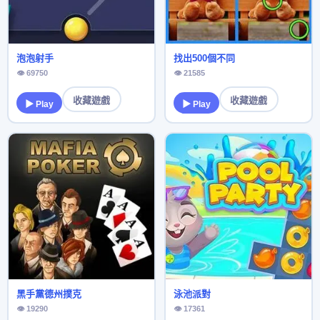
泡泡射手
找出500個不同
👁 69750
👁 21585
收藏遊戲
收藏遊戲
▶ Play
▶ Play
黑手黨德州撲克
泳池派對
👁 19290
👁 17361