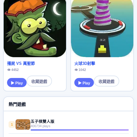
殭屍 VS 萬聖節
火球3D射擊
👁 4452
👁 1042
收藏遊戲
收藏遊戲
▶ Play
▶ Play
熱門遊戲
五子棋雙人版
1
406734 plays