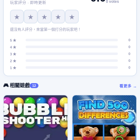
0 votes
玩家評分 · 即時更新
★
★
★
★
★
還沒有人評分，來當第一個打分的玩家吧！
0
5 ★
0
4 ★
0
3 ★
0
2 ★
0
1 ★
🎮 相關遊戲
12
看更多 →