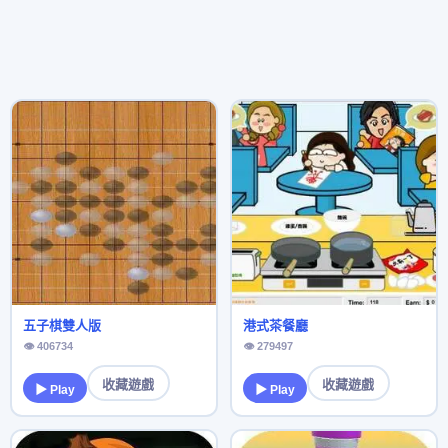
五子棋雙人版
港式茶餐廳
👁 406734
👁 279497
收藏遊戲
收藏遊戲
▶ Play
▶ Play