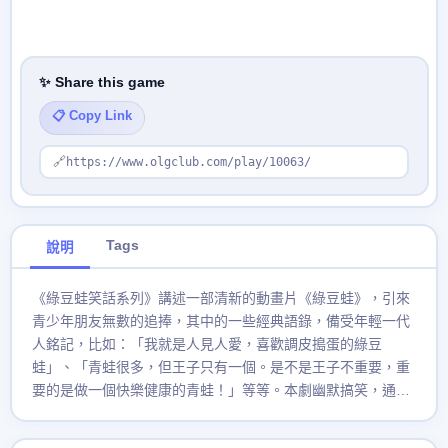
✨ Share this game
📋 Copy Link
🔗
https://www.olgclub.com/play/10063/
Tags
說明
《綠豆蛙笑話系列》講述一部清新的動畫片《綠豆蛙》，引來
青少年朋友無數的追捧，其中的一些經典語錄，備受年輕一代
人銘記，比如：「我就是人見人愛，喜歡調皮搗蛋的綠豆
蛙」、「青蛙很多，但王子只有一個。是不是王子不重要，重
要的是做一個快樂健康的青蛙！」等等。本劇幽默搞笑，通過
講述綠豆蛙與朋友的各種故事，讓你感到生活充滿了幽默，樂
趣。