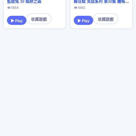
監獄兔 10 陷阱之森
綠豆蛙 笑話系列 第32集 體格優勢
👁 5654
👁 5641
收藏遊戲
收藏遊戲
▶ Play
▶ Play