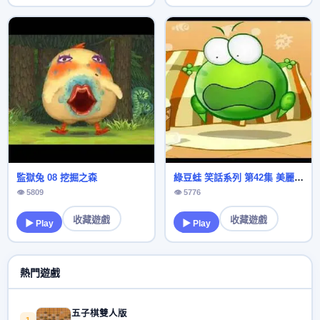
監獄兔 08 挖掘之森
綠豆蛙 笑話系列 第42集 美麗的裙子
👁 5809
👁 5776
收藏遊戲
收藏遊戲
▶ Play
▶ Play
熱門遊戲
五子棋雙人版
1