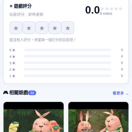
⭐ 遊戲評分
0.0
★★★★★
0 votes
玩家評分 · 即時更新
★
★
★
★
★
還沒有人評分，來當第一個打分的玩家吧！
0
5 ★
0
4 ★
0
3 ★
0
2 ★
0
1 ★
🎮 相關遊戲
12
看更多 →