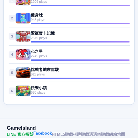
1
1209 plays
健身球
2
945 plays
聖誕賀卡記憶
3
2579 plays
心之星
4
2745 plays
挑戰者城市駕駛
5
611 plays
快樂小鎮
6
670 plays
GameIsland
Facebook
LINE 官方帳號
HTML5遊戲
棋牌遊戲
消消樂遊戲
網站地圖