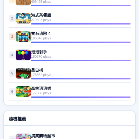
406495 plays
港式茶餐廳
2
279397 plays
寶石消除 4
3
196346 plays
泡泡射手
4
180870 plays
黑白棋
5
178662 plays
森林消消樂
6
177980 plays
隨機推薦
搞笑購物超市