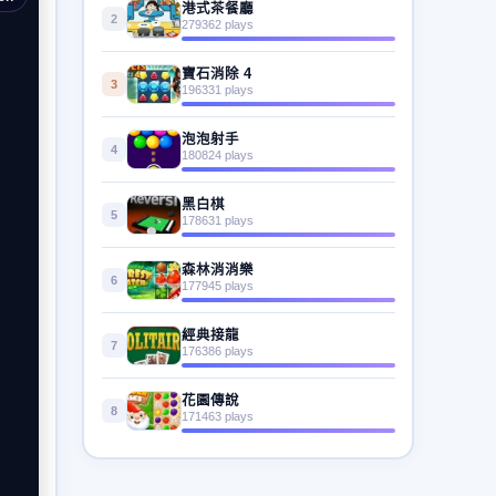
港式茶餐廳
2
279362 plays
寶石消除 4
3
196331 plays
泡泡射手
4
180824 plays
黑白棋
5
178631 plays
森林消消樂
6
177945 plays
經典接龍
7
176386 plays
花園傳說
8
171463 plays