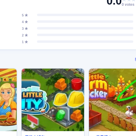
0.0
0 votes
5 ★
4 ★
3 ★
2 ★
1 ★