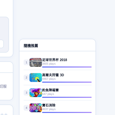
隨機推薦
足球世界杯 2018
1
3805 plays
高爾夫狩獵 3D
2
4467 plays
切服
釣魚障礙賽
3
647 plays
寶石消除
4
4637 plays
★★