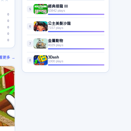
經典接龍 III
5
63842 plays
0
0
公主美髮沙龍
6
0
7157 plays
0
0
金屬動物
7
4029 plays
3Dash
看更多 →
8
1000 plays