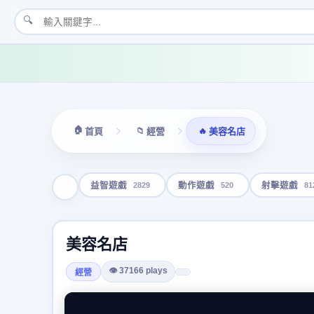
🔍
🏠
📁
🔥
首頁
經營
美容名店
2829
520
81
益智遊戲
動作遊戲
射擊遊戲
美容名店
👁 37166 plays
經營