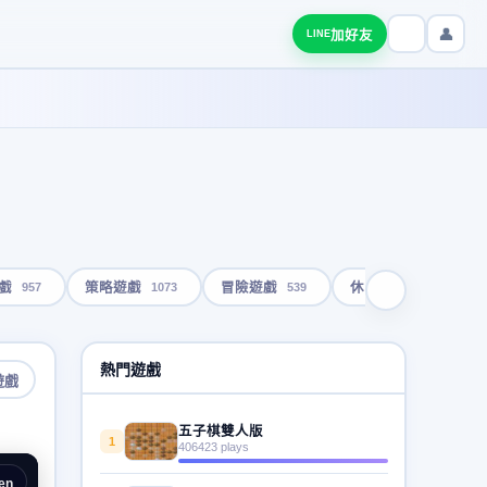
👤
加好友
LINE
957
1073
539
1792
戲
策略遊戲
冒險遊戲
休閒遊戲
熱門遊戲
遊戲
五子棋雙人版
1
406423 plays
en