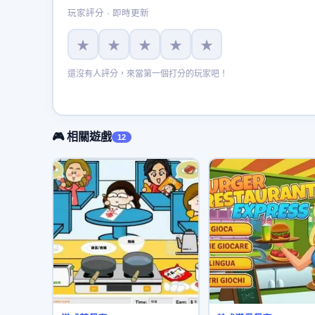
玩家評分 · 即時更新
★
★
★
★
★
還沒有人評分，來當第一個打分的玩家吧！
🎮 相關遊戲
12