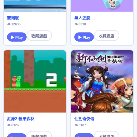
賽爾號
無人逃脫
👁 12635
👁 6330
收藏遊戲
收藏遊戲
▶ Play
▶ Play
紅綠2 糖果森林
仙劍奇俠傳
👁 6326
👁 6187
收藏遊戲
收藏遊戲