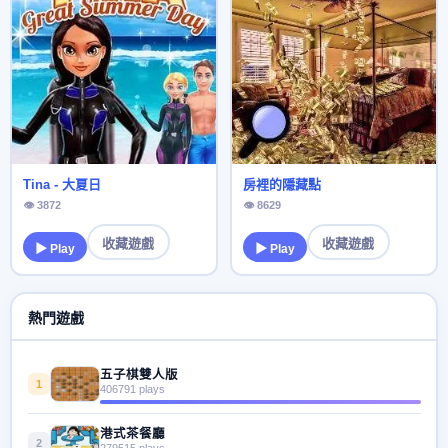
Tina - 大夏日
房裡的隱藏點
👁 3872
👁 8629
收藏遊戲
收藏遊戲
▶ Play
▶ Play
熱門遊戲
五子棋雙人版
1
406791 plays
港式茶餐廳
2
279515 plays