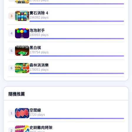
寶石消除 4
3
196392 plays
泡泡射手
4
180993 plays
黑白棋
5
178754 plays
森林消消樂
6
178051 plays
隨機推薦
空間線
1
2720 plays
史詩雞肉烤架
2