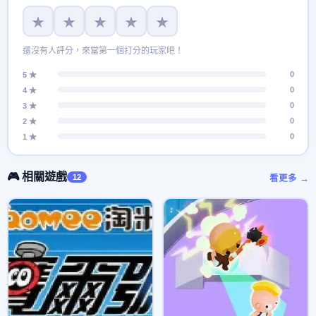
★
★
★
★
★
還沒有人評分，來當第一個打分的玩家吧！
0
5 ★
0
4 ★
0
3 ★
0
2 ★
0
1 ★
🎮 相關遊戲
12
看更多 →