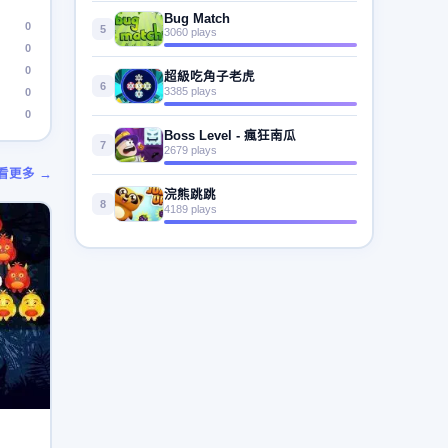
Bug Match
0
5
3060 plays
0
0
超級吃角子老虎
6
3385 plays
0
0
Boss Level - 瘋狂南瓜
7
2679 plays
看更多 →
浣熊跳跳
8
4189 plays