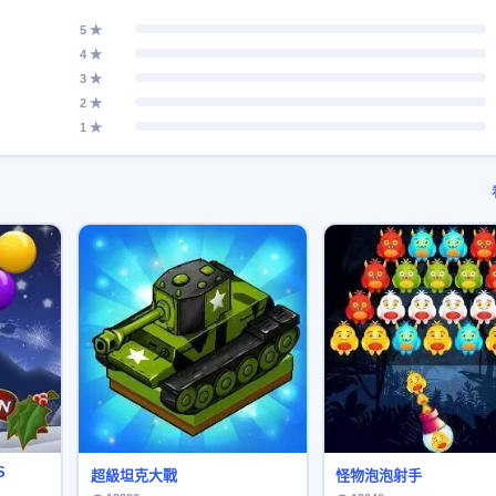
5 ★
4 ★
3 ★
2 ★
1 ★
S
超級坦克大戰
怪物泡泡射手