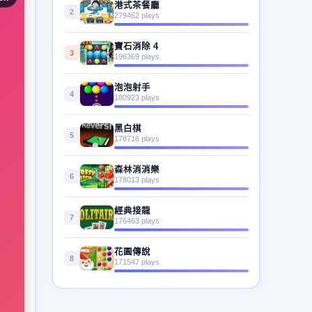
港式茶餐廳
2
279462 plays
寶石消除 4
3
196369 plays
泡泡射手
4
180923 plays
黑白棋
5
178716 plays
森林消消樂
6
178013 plays
經典接龍
7
176463 plays
花園傳說
8
171547 plays