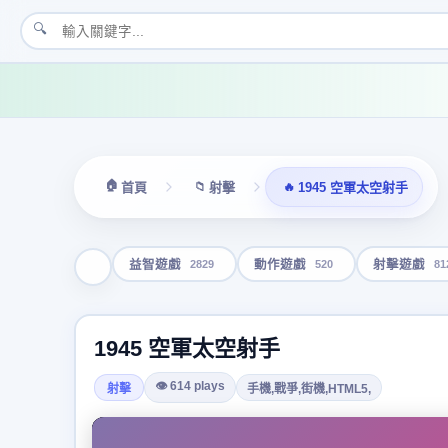
🔍
🏠
📁
🔥
首頁
射擊
1945 空軍太空射手
2829
520
81
益智遊戲
動作遊戲
射擊遊戲
1945 空軍太空射手
👁 614 plays
射擊
手機,戰爭,街機,HTML5,