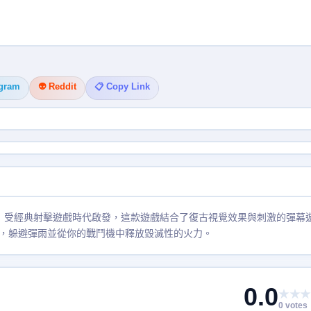
egram
👽 Reddit
📋 Copy Link
作！受經典射擊遊戲時代啟發，這款遊戲結合了復古視覺效果與刺激的彈幕
，躲避彈雨並從你的戰鬥機中釋放毀滅性的火力。
0.0
★★★
0 votes