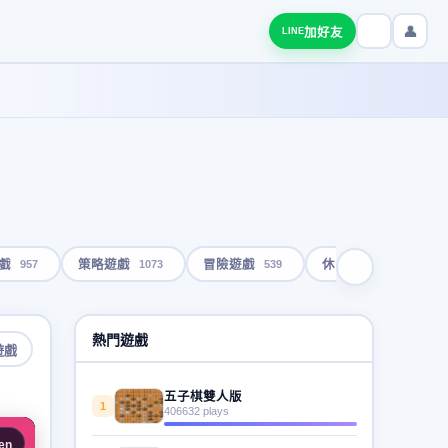
👤
加好友
LINE
957
1073
539
1793
戲
策略遊戲
冒險遊戲
休閒遊戲
熱門遊戲
遊戲
五子棋雙人版
1
406632 plays
en