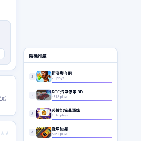
隨機推薦
衝突與奔跑
1
79 plays
RCC汽車停車 3D
2
4718 plays
遊戲
恐怖記憶萬聖節
3
1016 plays
飛車碰撞
4
★★
3454 plays