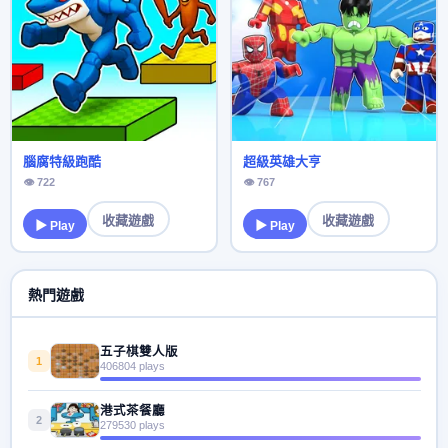
腦腐特級跑酷
超級英雄大亨
👁 722
👁 767
收藏遊戲
收藏遊戲
▶ Play
▶ Play
熱門遊戲
五子棋雙人版
1
406804 plays
港式茶餐廳
2
279530 plays