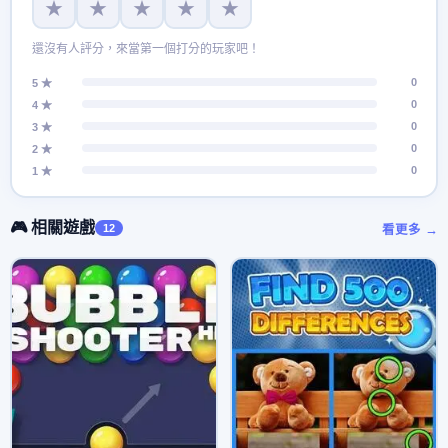
★
★
★
★
★
還沒有人評分，來當第一個打分的玩家吧！
0
5 ★
0
4 ★
0
3 ★
0
2 ★
0
1 ★
🎮 相關遊戲
12
看更多 →