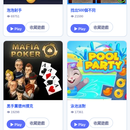
泡泡射手
找出500個不同
👁 69751
👁 21590
收藏遊戲
收藏遊戲
▶ Play
▶ Play
黑手黨德州撲克
泳池派對
👁 19298
👁 17361
收藏遊戲
收藏遊戲
▶ Play
▶ Play