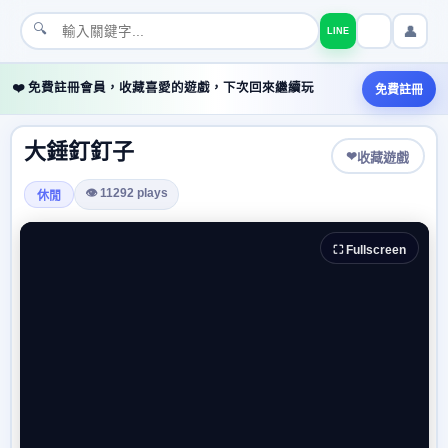
🔍
👤
LINE
❤️ 免費註冊會員，收藏喜愛的遊戲，下次回來繼續玩
免費註冊
大錘釘釘子
❤
收藏遊戲
👁 11292 plays
休閒
⛶ Fullscreen