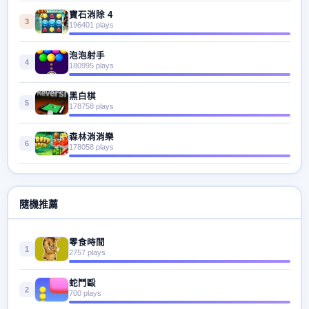
寶石消除 4
3
196401 plays
泡泡射手
4
180995 plays
黑白棋
5
178758 plays
森林消消樂
6
178058 plays
隨機推薦
零食時間
1
2757 plays
蛇鬥毆
2
700 plays