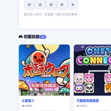
★
★
★
★
★
還沒有人評分，來當第一個打分的玩家吧！
🎮 相關遊戲
12
太鼓達人
可愛經典連連看
👁 50991
👁 35613