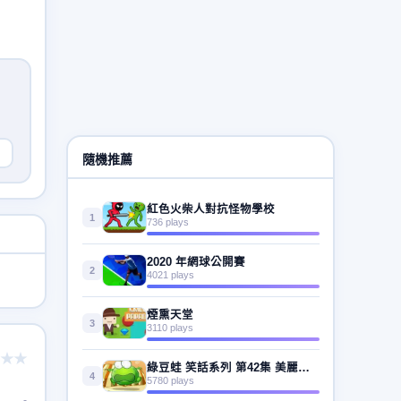
隨機推薦
紅色火柴人對抗怪物學校
1
736 plays
2020 年網球公開賽
2
4021 plays
煙熏天堂
3
3110 plays
★★
綠豆蛙 笑話系列 第42集 美麗的裙子
4
5780 plays