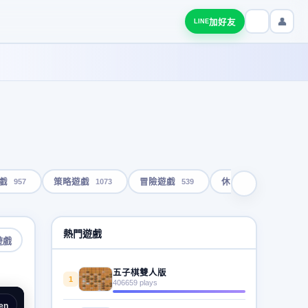
👤
加好友
LINE
957
1073
539
1793
戲
策略遊戲
冒險遊戲
休閒遊戲
熱門遊戲
遊戲
五子棋雙人版
1
406659 plays
en