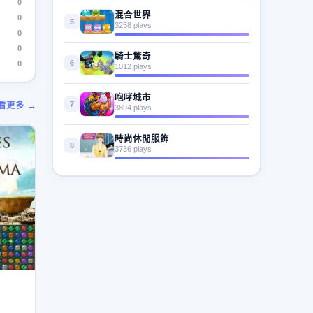
0
混合世界
0
5
3258 plays
0
0
騎士驚奇
6
0
1012 plays
咆哮城市
7
看更多 →
3894 plays
時尚休閒服飾
8
3736 plays