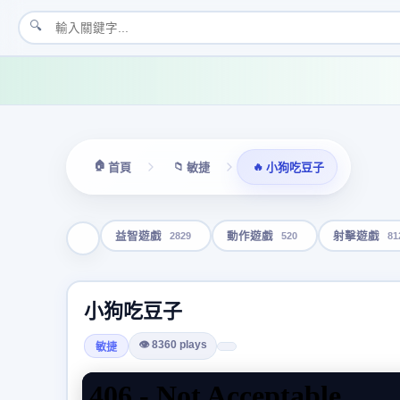
🔍
🏠
📁
🔥
首頁
敏捷
小狗吃豆子
2829
520
81
益智遊戲
動作遊戲
射擊遊戲
小狗吃豆子
👁 8360 plays
敏捷