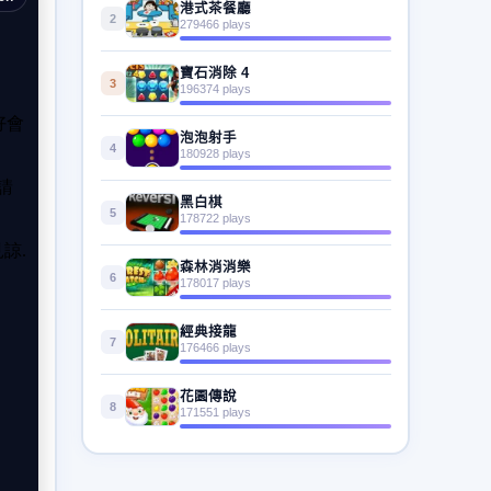
港式茶餐廳
2
279466 plays
寶石消除 4
3
196374 plays
泡泡射手
4
180928 plays
黑白棋
5
178722 plays
森林消消樂
6
178017 plays
經典接龍
7
176466 plays
花園傳說
8
171551 plays