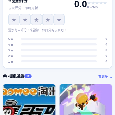
⭐ 遊戲評分
0.0
★★★★★
0 votes
玩家評分 · 即時更新
★
★
★
★
★
還沒有人評分，來當第一個打分的玩家吧！
0
5 ★
0
4 ★
0
3 ★
0
2 ★
0
1 ★
🎮 相關遊戲
12
看更多 →