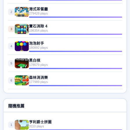
港式茶餐廳
2
279428 plays
寶石消除 4
3
196354 plays
泡泡射手
4
180892 plays
黑白棋
5
178679 plays
森林消消樂
6
177989 plays
隨機推薦
亨利爵士拼圖
1
3110 plays