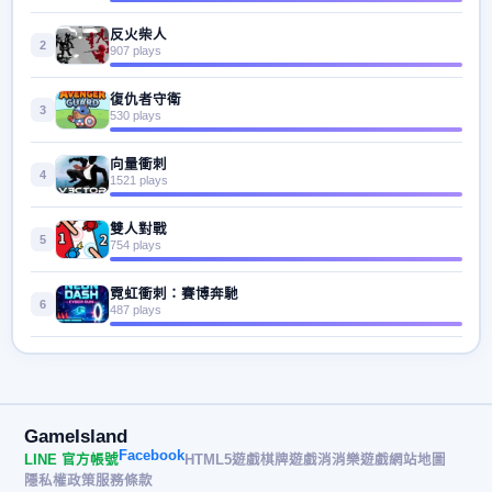
反火柴人
2
907 plays
復仇者守衛
3
530 plays
向量衝刺
4
1521 plays
雙人對戰
5
754 plays
霓虹衝刺：賽博奔馳
6
487 plays
GameIsland
Facebook
LINE 官方帳號
HTML5遊戲
棋牌遊戲
消消樂遊戲
網站地圖
隱私權政策
服務條款