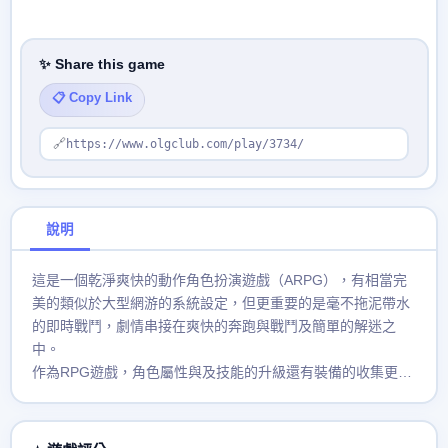
✨ Share this game
📋 Copy Link
🔗
https://www.olgclub.com/play/3734/
說明
這是一個乾淨爽快的動作角色扮演遊戲（ARPG），有相當完
美的類似於大型網游的系統設定，但更重要的是毫不拖泥帶水
的即時戰鬥，劇情串接在爽快的奔跑與戰鬥及簡單的解迷之
中。
作為RPG遊戲，角色屬性與及技能的升級還有裝備的收集更換
是其樂趣之一，甚至還可以把收集來的材料打造出自己的超級
武器。