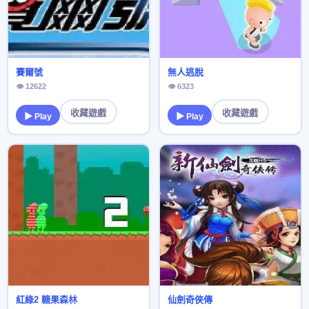
賽爾號
無人逃脫
👁 12622
👁 6323
收藏遊戲
收藏遊戲
▶ Play
▶ Play
紅綠2 糖果森林
仙劍奇俠傳