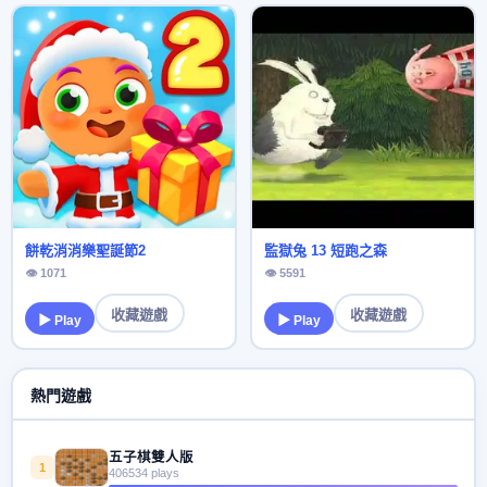
餅乾消消樂聖誕節2
監獄兔 13 短跑之森
👁 1071
👁 5591
收藏遊戲
收藏遊戲
▶ Play
▶ Play
熱門遊戲
五子棋雙人版
1
406534 plays