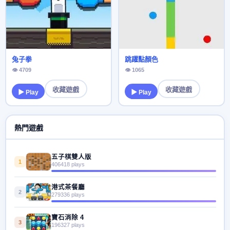
兔子拳
跳躍點顏色
👁 4709
👁 1065
收藏遊戲
收藏遊戲
▶ Play
▶ Play
熱門遊戲
五子棋雙人版
1
406418 plays
港式茶餐廳
2
279336 plays
寶石消除 4
3
196327 plays