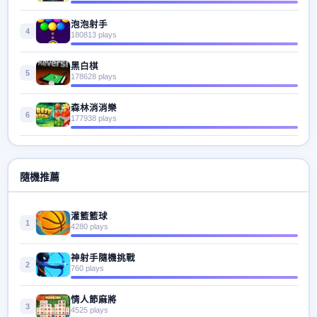
泡泡射手
4
180813 plays
黑白棋
5
178628 plays
森林消消樂
6
177938 plays
隨機推薦
灌籃籃球
1
4280 plays
神射手隨機挑戰
2
760 plays
情人節麻將
3
4525 plays