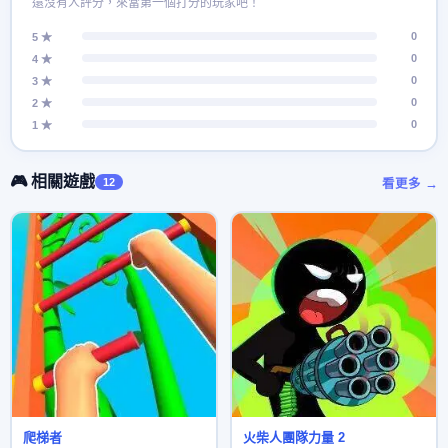
還沒有人評分，來當第一個打分的玩家吧！
0
5 ★
0
4 ★
0
3 ★
0
2 ★
0
1 ★
🎮 相關遊戲
12
看更多 →
爬梯者
火柴人團隊力量 2