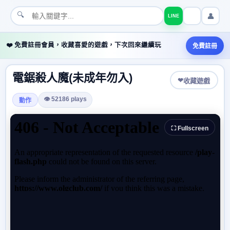
🔍
👤
LINE
❤️ 免費註冊會員，收藏喜愛的遊戲，下次回來繼續玩
免費註冊
電鋸殺人魔(未成年勿入)
❤
收藏遊戲
👁 52186 plays
動作
⛶ Fullscreen