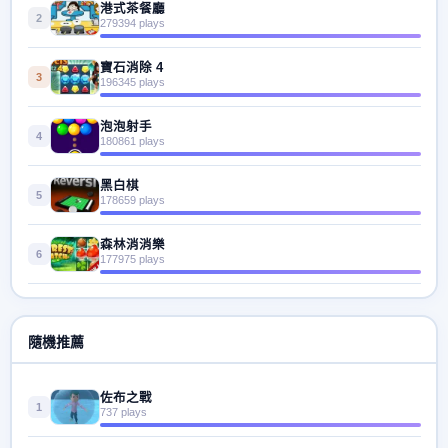
港式茶餐廳
2
279394 plays
寶石消除 4
3
196345 plays
泡泡射手
4
180861 plays
黑白棋
5
178659 plays
森林消消樂
6
177975 plays
隨機推薦
佐布之戰
1
737 plays