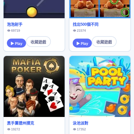
泡泡射手
找出500個不同
👁 69719
👁 21574
收藏遊戲
收藏遊戲
▶ Play
▶ Play
黑手黨德州撲克
泳池派對
👁 19272
👁 17352