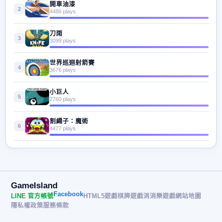
開車油漆
2
4486 plays
刀雨
3
3099 plays
世界巡迴射箭賽
4
3676 plays
小巨人
5
2760 plays
割繩子：魔術
6
4477 plays
GameIsland
Facebook
LINE 官方帳號
HTML5遊戲
棋牌遊戲
消消樂遊戲
網站地圖
隱私權政策
服務條款
© 2026 遊戲島 GameIsland· All rights reserved