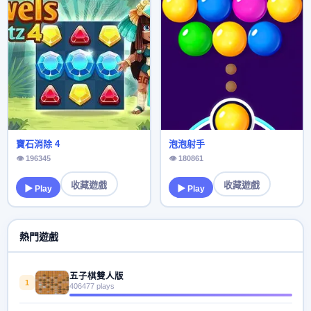
寶石消除 4
泡泡射手
👁 196345
👁 180861
收藏遊戲
收藏遊戲
▶ Play
▶ Play
熱門遊戲
五子棋雙人版
1
406477 plays