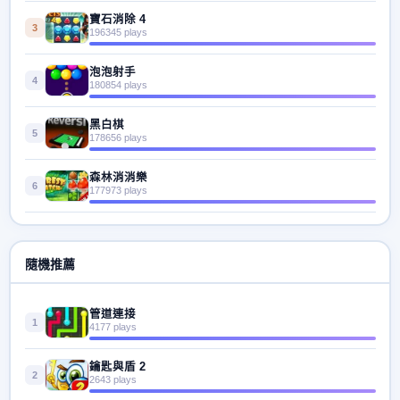
寶石消除 4
3
196345 plays
泡泡射手
4
180854 plays
黑白棋
5
178656 plays
森林消消樂
6
177973 plays
隨機推薦
管道連接
1
4177 plays
鑰匙與盾 2
2
2643 plays