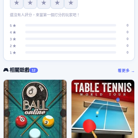
★
★
★
★
★
還沒有人評分，來當第一個打分的玩家吧！
0
5 ★
0
4 ★
0
3 ★
0
2 ★
0
1 ★
🎮 相關遊戲
12
看更多 →