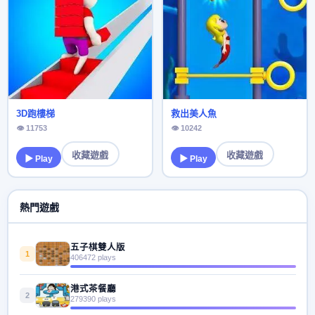
3D跑樓梯
救出美人魚
👁 11753
👁 10242
收藏遊戲
收藏遊戲
▶ Play
▶ Play
熱門遊戲
五子棋雙人版
1
406472 plays
港式茶餐廳
2
279390 plays