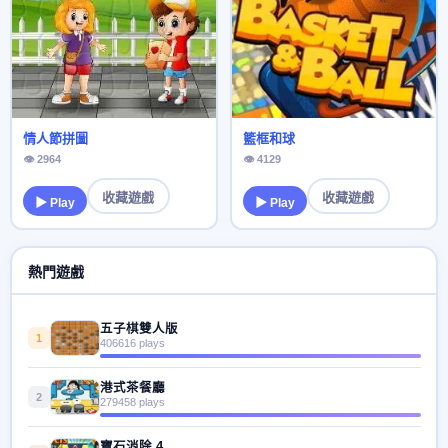
情人節拼圖
籃框和球
👁 2964
👁 4129
收藏遊戲
收藏遊戲
▶ Play
▶ Play
熱門遊戲
五子棋雙人版
1
406616 plays
港式茶餐廳
2
279458 plays
寶石消除 4