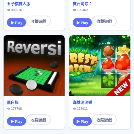
五子棋雙人版
寶石消除 4
👁 406616
👁 196369
收藏遊戲
收藏遊戲
▶ Play
▶ Play
黑白棋
森林消消樂
👁 178708
👁 178011
收藏遊戲
收藏遊戲
▶ Play
▶ Play