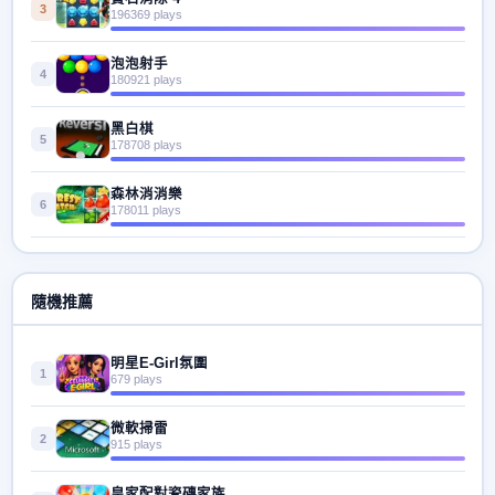
3
196369 plays
泡泡射手
4
180921 plays
黑白棋
5
178708 plays
森林消消樂
6
178011 plays
隨機推薦
明星E-Girl氛圍
1
679 plays
微軟掃雷
2
915 plays
皇家配對瓷磚家族