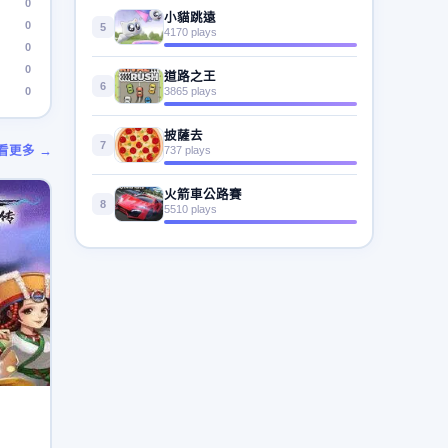
0
小貓跳遠
0
5
4170 plays
0
0
道路之王
6
0
3865 plays
披薩去
7
看更多 →
737 plays
火箭車公路賽
8
5510 plays