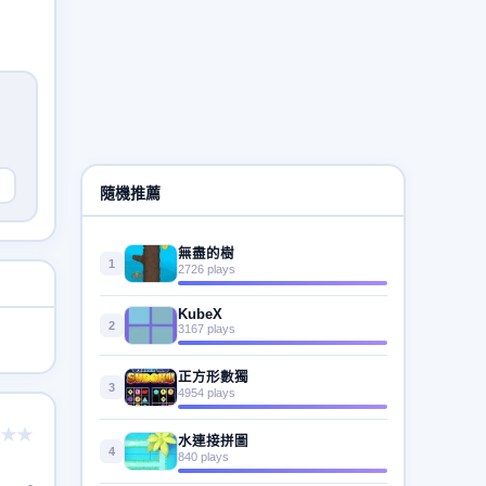
隨機推薦
無盡的樹
1
2726 plays
KubeX
2
3167 plays
正方形數獨
3
4954 plays
★★
水連接拼圖
4
840 plays