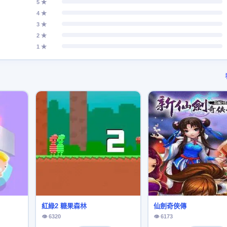
5 ★
4 ★
3 ★
2 ★
1 ★
紅綠2 糖果森林
仙劍奇俠傳
👁 6320
👁 6173