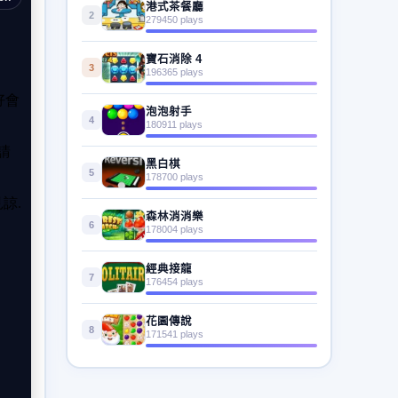
港式茶餐廳
2
279450 plays
寶石消除 4
3
196365 plays
泡泡射手
4
180911 plays
黑白棋
5
178700 plays
森林消消樂
6
178004 plays
經典接龍
7
176454 plays
花園傳說
8
171541 plays