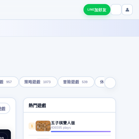
👤
加好友
LINE
957
1073
539
1793
戲
策略遊戲
冒險遊戲
休閒遊戲
熱門遊戲
遊戲
五子棋雙人版
1
406595 plays
en