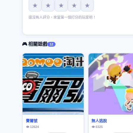
★
★
★
★
★
還沒有人評分，來當第一個打分的玩家吧！
🎮 相關遊戲
12
賽爾號
無人逃脫
👁 12624
👁 6325