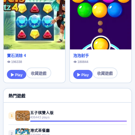
寶石消除 4
泡泡射手
👁 196338
👁 180844
收藏遊戲
收藏遊戲
▶ Play
▶ Play
熱門遊戲
五子棋雙人版
1
406443 plays
港式茶餐廳
2
279386 plays