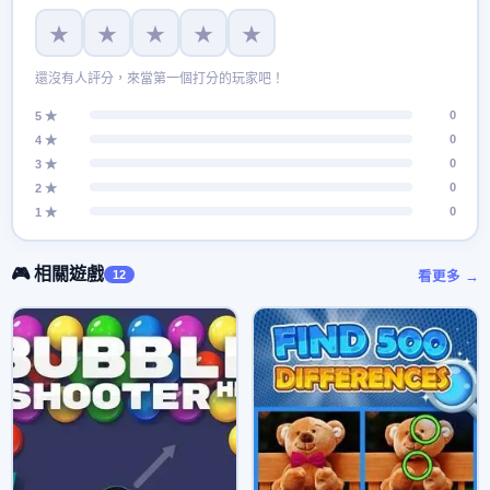
★
★
★
★
★
還沒有人評分，來當第一個打分的玩家吧！
0
5 ★
0
4 ★
0
3 ★
0
2 ★
0
1 ★
🎮 相關遊戲
12
看更多 →