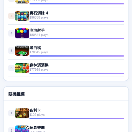
寶石消除 4
3
196338 plays
泡泡射手
4
180844 plays
黑白棋
5
178645 plays
森林消消樂
6
177959 plays
隨機推薦
布利卡
1
1102 plays
玩具樂園
2