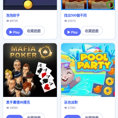
泡泡射手
找出500個不同
👁 69719
👁 21573
收藏遊戲
收藏遊戲
▶ Play
▶ Play
黑手黨德州撲克
泳池派對
👁 19264
👁 17351
收藏遊戲
收藏遊戲