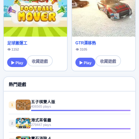
足球搬運工
GTR漂移熱
👁 1152
👁 3105
收藏遊戲
收藏遊戲
▶ Play
▶ Play
熱門遊戲
五子棋雙人版
1
406565 plays
港式茶餐廳
2
279447 plays
寶石消除 4