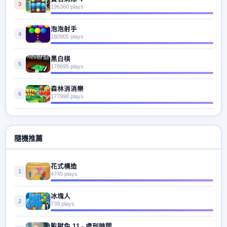
3
196360 plays
泡泡射手
4
180905 plays
黑白棋
5
178695 plays
森林消消樂
6
177998 plays
隨機推薦
花式構造
1
4745 plays
冰塊人
2
739 plays
監獄兔 11 - 處刑時間