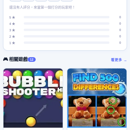
還沒有人評分，來當第一個打分的玩家吧！
0
5 ★
0
4 ★
0
3 ★
0
2 ★
0
1 ★
🎮 相關遊戲
12
看更多 →