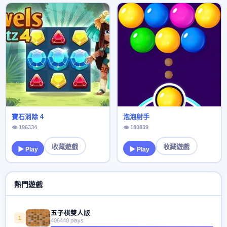
寶石消除 4
泡泡射手
👁 196334
👁 180839
收藏遊戲
收藏遊戲
▶ Play
▶ Play
熱門遊戲
五子棋雙人版
1
406440 plays