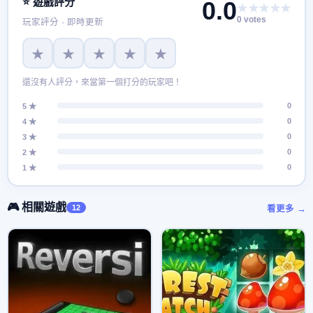
⭐ 遊戲評分
0.0
★★★★★
0 votes
玩家評分 · 即時更新
★
★
★
★
★
還沒有人評分，來當第一個打分的玩家吧！
0
5 ★
0
4 ★
0
3 ★
0
2 ★
0
1 ★
🎮 相關遊戲
12
看更多 →