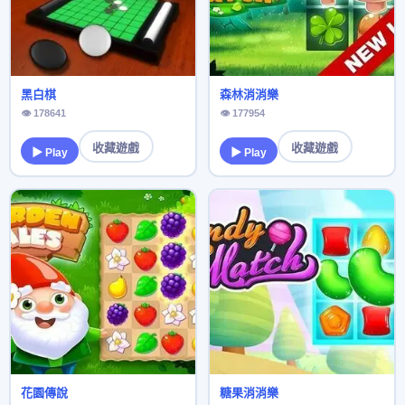
黑白棋
森林消消樂
👁 178641
👁 177954
收藏遊戲
收藏遊戲
▶ Play
▶ Play
花園傳說
糖果消消樂