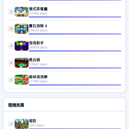
港式茶餐廳
2
279381 plays
寶石消除 4
3
196334 plays
泡泡射手
4
180839 plays
黑白棋
5
178641 plays
森林消消樂
6
177954 plays
隨機推薦
塔防
1
1337 plays