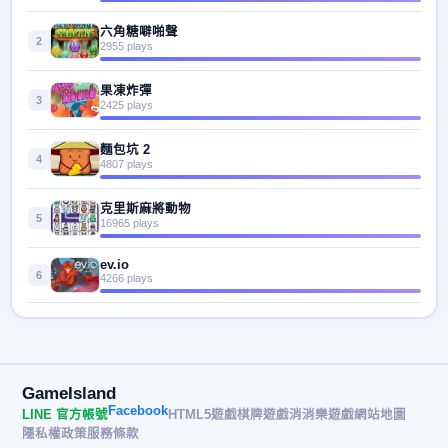
六角糖噼啪聲
2
2955 plays
果凍炸彈
3
2425 plays
麵包坑 2
4
4807 plays
克里斯麻將動物
5
16965 plays
ev.io
6
4266 plays
GameIsland
Facebook
LINE 官方帳號
HTML5遊戲
棋牌遊戲
消消樂遊戲
網站地圖
隱私權政策
服務條款