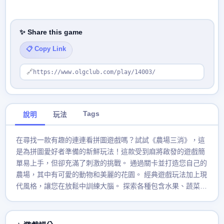
✨ Share this game
📋 Copy Link
🔗
https://www.olgclub.com/play/14003/
Tags
說明
玩法
在尋找一款有趣的連連看拼圖遊戲嗎？試試《農場三消》，這
是為拼圖愛好者準備的新鮮玩法！這款受到麻將啟發的遊戲簡
單易上手，但卻充滿了刺激的挑戰。 通過關卡並打造您自己的
農場，其中有可愛的動物和美麗的花園。 經典遊戲玩法加上現
代風格，讓您在放鬆中訓練大腦。 探索各種包含水果、蔬菜、
動物等圖案的瓷磚。 使用助力道具征服難題並持續推進。沒有
時間限制—隨時隨地暢玩！