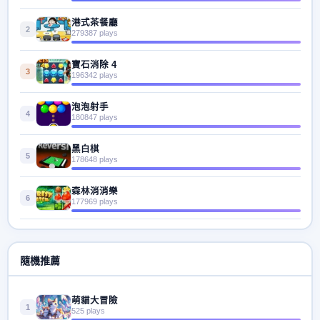
港式茶餐廳
2
279387 plays
寶石消除 4
3
196342 plays
泡泡射手
4
180847 plays
黑白棋
5
178648 plays
森林消消樂
6
177969 plays
隨機推薦
萌貓大冒險
1
525 plays