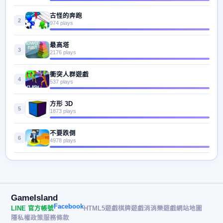
古怪的奔跑
2
974 plays
最高塔
3
2176 plays
衝突人群遊戲
4
537 plays
方形 3D
5
1873 plays
不要跌倒
6
4978 plays
GameIsland
Facebook
LINE 官方帳號
HTML5遊戲
棋牌遊戲
消消樂遊戲
網站地圖
隱私權政策
服務條款