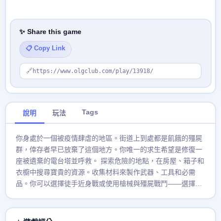
✨ Share this game
📋 Copy Link
🔗
https://www.olgclub.com/play/13918/
Tags
說明
玩法
你身處於一個被疫情肆虐的地區。街道上到處都是飢餓的殭屍
群，倖存者早已放棄了這個地方。你唯一的求生希望是修復一
座被遺棄的電台塔並呼救。 探索危險的地點，在房屋、箱子和
衣櫥中搜尋寶貴的資源。收集材料來製作武器、工具和必需
品。你可以選擇徒手近身戰或使用槍械與殭屍戰鬥——選擇權
在於你。