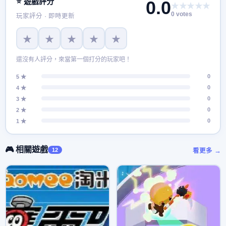
⭐ 遊戲評分
0.0
★★★★★
0 votes
玩家評分 · 即時更新
★
★
★
★
★
還沒有人評分，來當第一個打分的玩家吧！
0
5 ★
0
4 ★
0
3 ★
0
2 ★
0
1 ★
🎮 相關遊戲
12
看更多 →