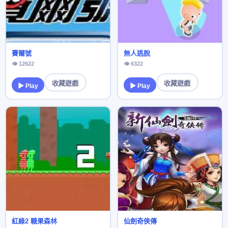
賽爾號
無人逃脫
👁 12622
👁 6322
收藏遊戲
收藏遊戲
▶ Play
▶ Play
紅綠2 糖果森林
仙劍奇俠傳