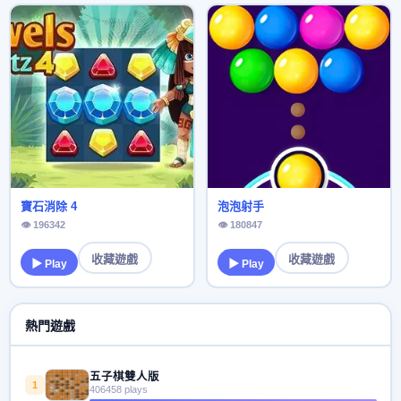
寶石消除 4
泡泡射手
👁 196342
👁 180847
收藏遊戲
收藏遊戲
▶ Play
▶ Play
熱門遊戲
五子棋雙人版
1
406458 plays