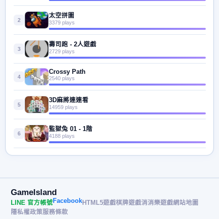
太空拼圖
2
3379 plays
壽司跑 - 2人遊戲
3
2729 plays
Crossy Path
4
2540 plays
3D麻將連連看
5
14959 plays
監獄兔 01 - 1階
6
4188 plays
GameIsland
Facebook
LINE 官方帳號
HTML5遊戲
棋牌遊戲
消消樂遊戲
網站地圖
隱私權政策
服務條款