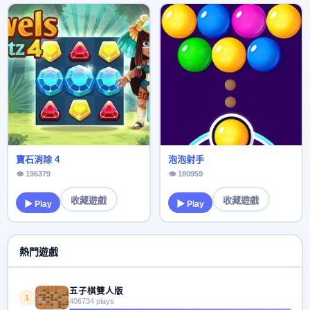
寶石消除 4
泡泡射手
👁 196379
👁 180959
收藏遊戲
收藏遊戲
▶ Play
▶ Play
熱門遊戲
五子棋雙人版
1
406734 plays