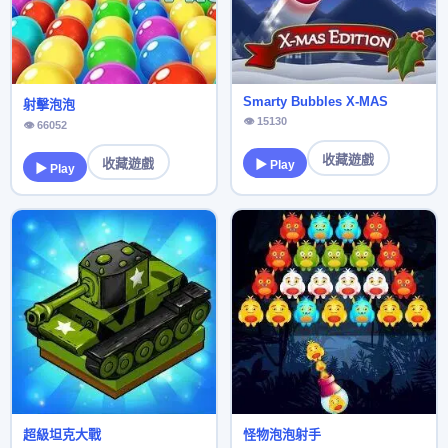
Smarty Bubbles X-MAS
射擊泡泡
👁 15130
👁 66052
收藏遊戲
收藏遊戲
▶ Play
▶ Play
超級坦克大戰
怪物泡泡射手