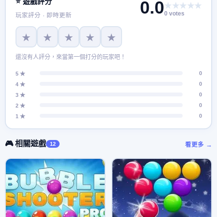
⭐ 遊戲評分
0.0
★★★★★
0 votes
玩家評分 · 即時更新
★
★
★
★
★
還沒有人評分，來當第一個打分的玩家吧！
0
5 ★
0
4 ★
0
3 ★
0
2 ★
0
1 ★
🎮 相關遊戲
12
看更多 →