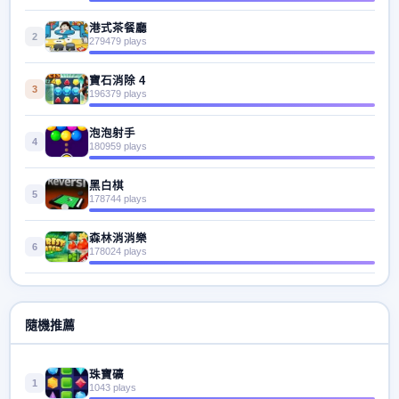
港式茶餐廳
2
279479 plays
寶石消除 4
3
196379 plays
泡泡射手
4
180959 plays
黑白棋
5
178744 plays
森林消消樂
6
178024 plays
隨機推薦
珠寶礦
1
1043 plays