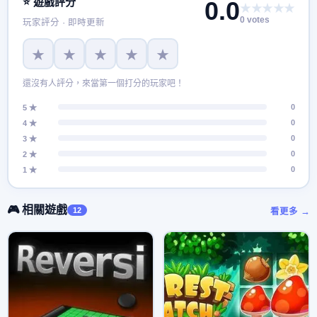
⭐ 遊戲評分
0.0
★★★★★
0 votes
玩家評分 · 即時更新
★
★
★
★
★
還沒有人評分，來當第一個打分的玩家吧！
0
5 ★
0
4 ★
0
3 ★
0
2 ★
0
1 ★
🎮 相關遊戲
12
看更多 →