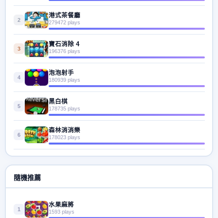
港式茶餐廳
2
279472 plays
寶石消除 4
3
196376 plays
泡泡射手
4
180939 plays
黑白棋
5
178735 plays
森林消消樂
6
178023 plays
隨機推薦
水果麻將
1
1593 plays