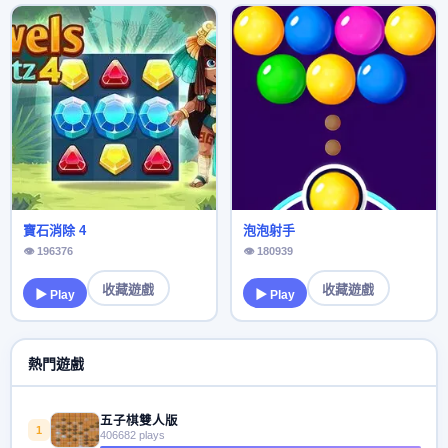
寶石消除 4
泡泡射手
👁 196376
👁 180939
收藏遊戲
收藏遊戲
▶ Play
▶ Play
熱門遊戲
五子棋雙人版
1
406682 plays