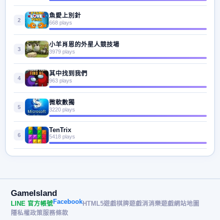
魚愛上別針
2
668 plays
小羊肖恩的外星人競技場
3
3979 plays
其中找到我們
4
963 plays
微軟數獨
5
3220 plays
TenTrix
6
5418 plays
GameIsland
Facebook
LINE 官方帳號
HTML5遊戲
棋牌遊戲
消消樂遊戲
網站地圖
隱私權政策
服務條款