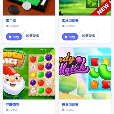
黑白棋
森林消消樂
👁 178669
👁 177983
收藏遊戲
收藏遊戲
▶ Play
▶ Play
花園傳說
糖果消消樂
👁 171501
👁 156067