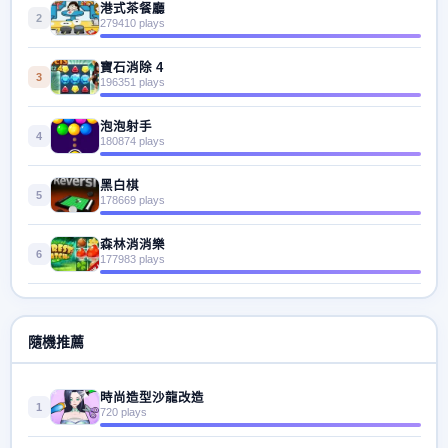
港式茶餐廳
2
279410 plays
寶石消除 4
3
196351 plays
泡泡射手
4
180874 plays
黑白棋
5
178669 plays
森林消消樂
6
177983 plays
隨機推薦
時尚造型沙龍改造
1
720 plays