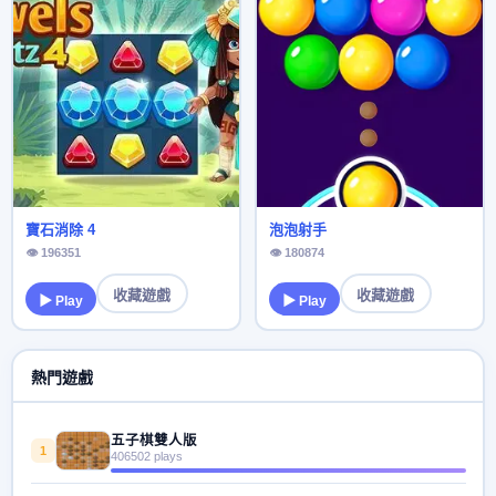
寶石消除 4
泡泡射手
👁 196351
👁 180874
收藏遊戲
收藏遊戲
▶ Play
▶ Play
熱門遊戲
五子棋雙人版
1
406502 plays