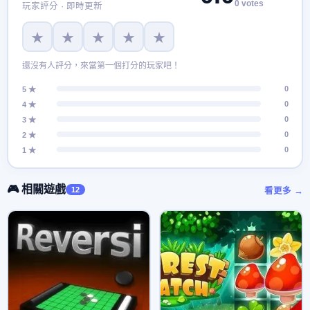
0 votes
玩家評分 · 即時更新
★
★
★
★
★
還沒有人評分，來當第一個打分的玩家吧！
0
5 ★
0
4 ★
0
3 ★
0
2 ★
0
1 ★
🎮 相關遊戲
12
看更多 →