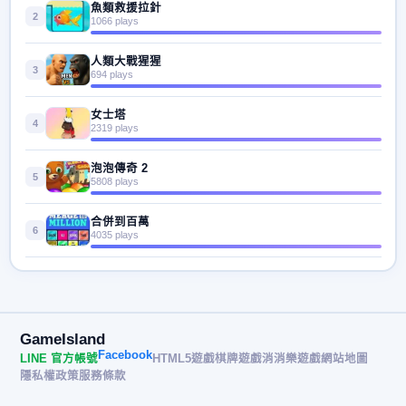
魚類救援拉針
2
1066 plays
人類大戰猩猩
3
694 plays
女士塔
4
2319 plays
泡泡傳奇 2
5
5808 plays
合併到百萬
6
4035 plays
GameIsland
Facebook
LINE 官方帳號
HTML5遊戲
棋牌遊戲
消消樂遊戲
網站地圖
隱私權政策
服務條款
© 2026 遊戲島 GameIsland· All rights reserved