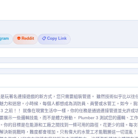
egram
👽 Reddit
📋 Copy Link
er 3 是玩著名連接遊戲的新方式，您只需要組裝管道。 雖然技術似乎比以往
魅力和迷戀。小時候，每個人都想成為消防員、員警或水管工。如今，我
3 之前！！ 就像在現實生活中一樣，你的任務是通過連接管道並允許成
示一些邏輯技能，而不是體力勞動。 Plumber 3 測試您的邏輯、工
。你的目標是在能源和工廠之間找到一條可用的路徑，花更少的錢。每次
解決新挑戰時，難度都會增加。只有偉大的水管工才能戰勝這一切混亂！