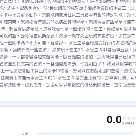
我們去做吧！”的座右銘將在您的腦海中迴響數次。這種激勵精神也體現在
一起的方式中。配樂也吸引了那種史詩般的成就感！要成為最好的水管工，您
關卡中享受更多動作，您將能夠使用紅色工具箱中包含的特殊功能：鎬，
別結束時，您將獲得有關您的表演品質的星星。您將需要這些星星才能在
量時，都會提供滿足感。這意味著你是一個優秀的水管工。你總是可以挑
可以的話，去獲得吉尼斯紀錄！這是一款在死區玩的完美遊戲，尤其是在
成一個關卡嗎？不太可能，我會說。 水管工是全球最受好評的遊戲特許
挑戰，讓我們做一些管道！ 如何玩水管工3？ 水管工 3 非常簡單直觀。
進步，一切都會變得越來越清晰。隨著難度的增加，您將覺得自己已經準
管道並創建完美的管道。一旦油開始流動，你就明白了！ 我可以保存我
在上一個遊戲會話中停止的關卡中恢復。您可以在遊戲地圖中查看。這使
何費用才能玩水管工 3 嗎？ 水管工 3 是完全免費的，您無需付費即可
並解決關卡。除此之外，您還可以以象徵性的價格刪除廣告，並享受更乾
0.0
★★★
0 votes
5 ★