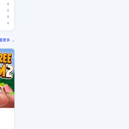
0
0
0
0
看更多 →