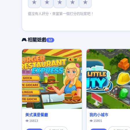
★
★
★
★
★
還沒有人評分，來當第一個打分的玩家吧！
🎮 相關遊戲
12
美式漢堡餐廳
我的小城市
👁 16813
👁 15801