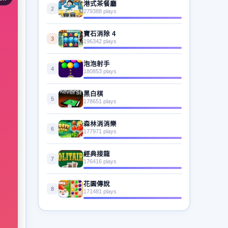
港式茶餐廳
2
279388 plays
寶石消除 4
3
196342 plays
泡泡射手
4
180853 plays
黑白棋
5
178651 plays
森林消消樂
6
177971 plays
經典接龍
7
176416 plays
花園傳說
8
171481 plays