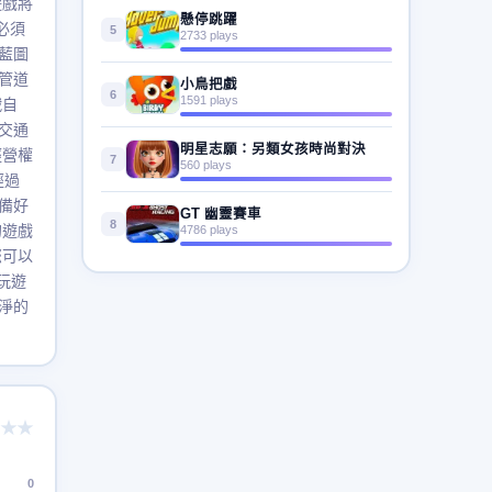
遊戲將
懸停跳躍
必須
5
2733 plays
藍圖
管道
小鳥把戲
6
1591 plays
戰自
交通
明星志願：另類女孩時尚對決
經營權
7
560 plays
經過
備好
GT 幽靈賽車
8
的遊戲
4786 plays
您可以
玩遊
淨的
★★
0