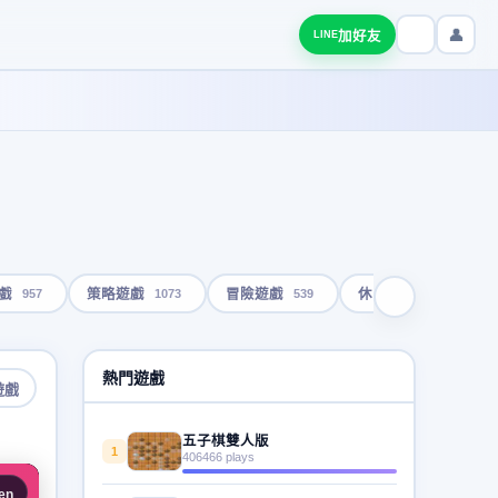
👤
加好友
LINE
957
1073
539
1792
戲
策略遊戲
冒險遊戲
休閒遊戲
熱門遊戲
遊戲
五子棋雙人版
1
406466 plays
en