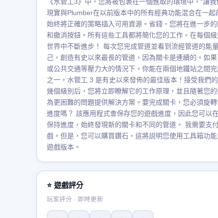
《水管工3》中，您將被包裹在一個進取的環境中，“讓
現實與Plumber在以前版本中的所有經典功能混合在
始終將正確的策略插入可用資源。省錢，您將在進一步的
和撤消按鈕。所有這些工具都將簡化您的工作。在每個級
世界中不斷進步！ 每次您完成管道並看到流經管道的能
己，創造有史以來最長的管道，因為關卡是連續的。如果
或公共交通等壓力大的情況下。你能在兩個地鐵站之間完
之一，水管工 3 是有史以來發佈的最佳版本！接受我們的
幾個級別后，您將立即瞭解它的工作原理，並且隨著您的
為更困難的問題提供解決方案。要完成關卡，您必須旋轉
進度嗎？ 該應用程式會保存您的遊戲進度，因此您可以
保持進度，始終發現新的關卡和不同的管道。 我需要支付任
戲。但是，您可以購買鑽石，這將説明您使用工具箱功能
遊戲版本。
⭐ 遊戲評分
玩家評分 · 即時更新