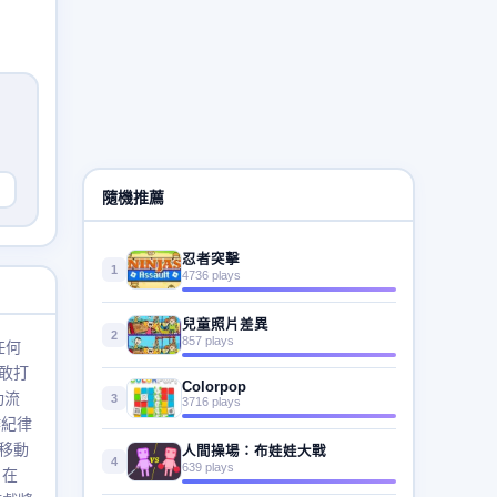
隨機推薦
忍者突擊
1
4736 plays
兒童照片差異
2
857 plays
任何
敢打
Colorpop
功流
3
3716 plays
作紀律
移動
人間操場：布娃娃大戰
4
639 plays
 在