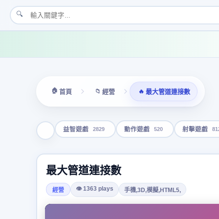
🔍
🏠
📁
🔥
首頁
經營
最大管道連接數
2829
520
81
益智遊戲
動作遊戲
射擊遊戲
最大管道連接數
👁 1363 plays
經營
手機,3D,模擬,HTML5,