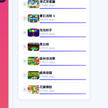
港式茶餐廳
2
279468 plays
寶石消除 4
3
196374 plays
泡泡射手
4
180929 plays
黑白棋
5
178727 plays
森林消消樂
6
178017 plays
經典接龍
7
176466 plays
花園傳說
8
171551 plays