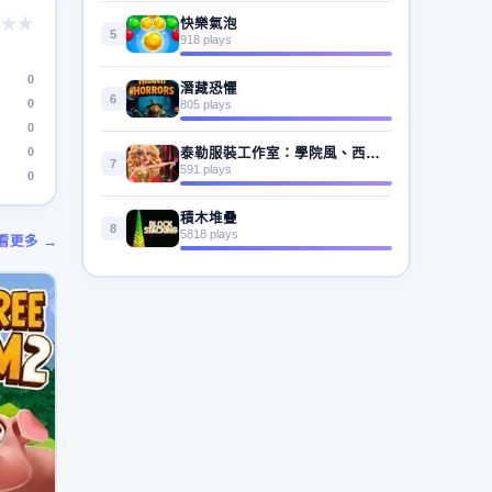
★★
快樂氣泡
5
918 plays
0
潛藏恐懼
6
0
805 plays
0
0
泰勒服裝工作室：學院風、西部狂野與魅力風
7
591 plays
0
積木堆疊
8
5818 plays
看更多 →