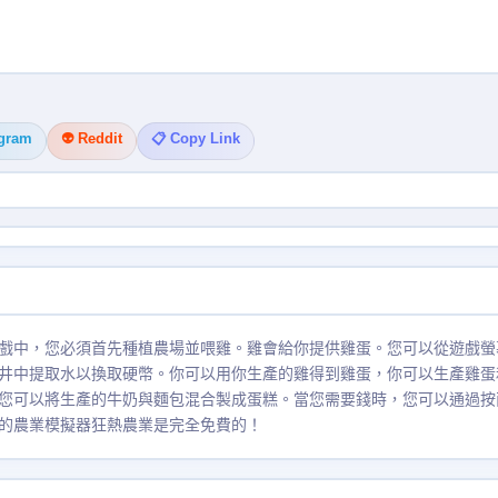
egram
👽 Reddit
📋 Copy Link
戲中，您必須首先種植農場並喂雞。雞會給你提供雞蛋。您可以從遊戲螢
井中提取水以換取硬幣。你可以用你生產的雞得到雞蛋，你可以生產雞蛋
您可以將生產的牛奶與麵包混合製成蛋糕。當您需要錢時，您可以通過按
的農業模擬器狂熱農業是完全免費的！