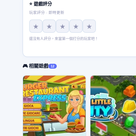
⭐ 遊戲評分
玩家評分 · 即時更新
★
★
★
★
★
還沒有人評分，來當第一個打分的玩家吧！
🎮 相關遊戲
12