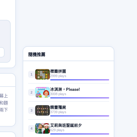
隨機推薦
標籤拼圖
1
2999 plays
冰淇淋，Please!
2
3008 plays
幕上
和麵
精靈殭屍
兩下
3
3739 plays
艾莉與班聖誕前夕
4
629 plays