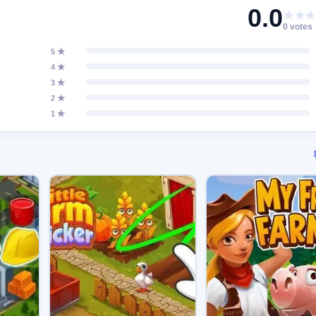
0.0
★★★
0 votes
5 ★
4 ★
3 ★
2 ★
1 ★