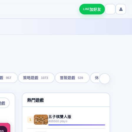
👤
加好友
LINE
957
1073
539
1793
戲
策略遊戲
冒險遊戲
休閒遊戲
熱門遊戲
遊戲
五子棋雙人版
1
406660 plays
en