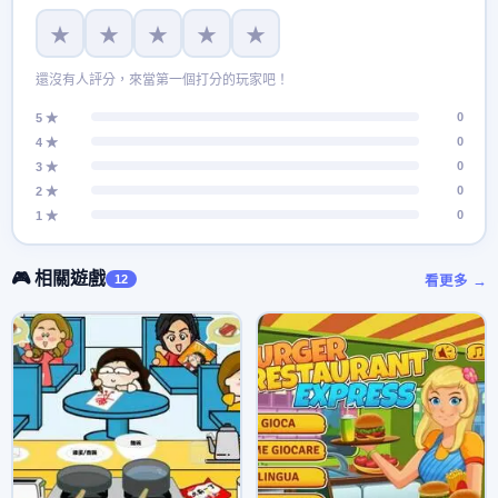
★
★
★
★
★
還沒有人評分，來當第一個打分的玩家吧！
0
5 ★
0
4 ★
0
3 ★
0
2 ★
0
1 ★
🎮 相關遊戲
12
看更多 →