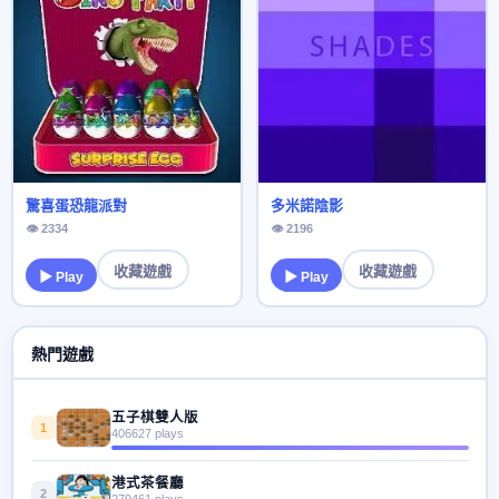
驚喜蛋恐龍派對
多米諾陰影
👁 2334
👁 2196
收藏遊戲
收藏遊戲
▶ Play
▶ Play
熱門遊戲
五子棋雙人版
1
406627 plays
港式茶餐廳
2
279461 plays