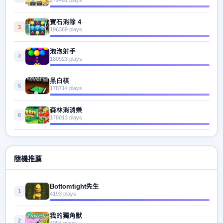
寶石消除 4
3
196369 plays
泡泡射手
4
180923 plays
黑白棋
5
178714 plays
森林消消樂
6
178013 plays
隨機推薦
Bottomtight先生
1
4193 plays
我的獨角獸
2