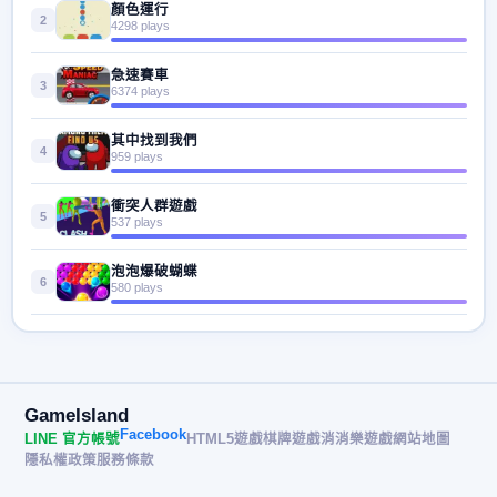
顏色運行
2
4298 plays
急速賽車
3
6374 plays
其中找到我們
4
959 plays
衝突人群遊戲
5
537 plays
泡泡爆破蝴蝶
6
580 plays
GameIsland
Facebook
LINE 官方帳號
HTML5遊戲
棋牌遊戲
消消樂遊戲
網站地圖
隱私權政策
服務條款
© 2026 遊戲島 GameIsland· All rights reserved