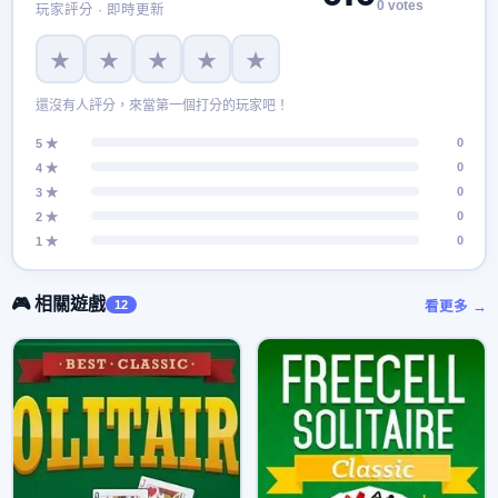
0 votes
玩家評分 · 即時更新
★
★
★
★
★
還沒有人評分，來當第一個打分的玩家吧！
0
5 ★
0
4 ★
0
3 ★
0
2 ★
0
1 ★
🎮 相關遊戲
12
看更多 →