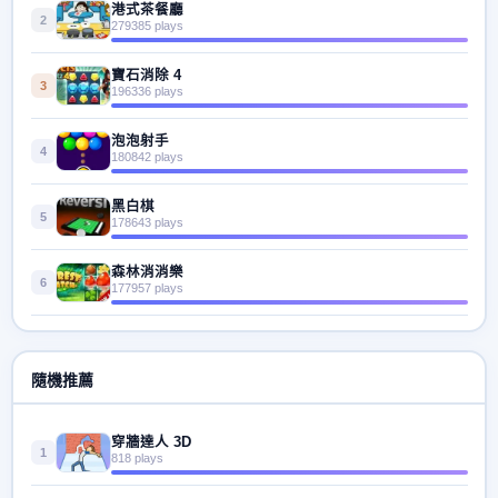
港式茶餐廳
2
279385 plays
寶石消除 4
3
196336 plays
泡泡射手
4
180842 plays
黑白棋
5
178643 plays
森林消消樂
6
177957 plays
隨機推薦
穿牆達人 3D
1
818 plays