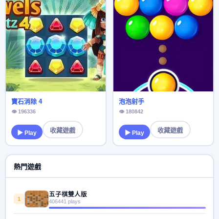
寶石消除 4
泡泡射手
👁 196336
👁 180842
收藏遊戲
收藏遊戲
▶ Play
▶ Play
熱門遊戲
五子棋雙人版
1
406441 plays