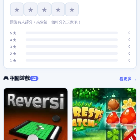
★
★
★
★
★
還沒有人評分，來當第一個打分的玩家吧！
0
5 ★
0
4 ★
0
3 ★
0
2 ★
0
1 ★
🎮 相關遊戲
12
看更多 →