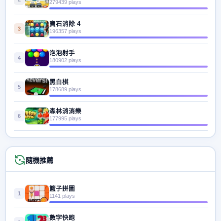
279439 plays
寶石消除 4
3
196357 plays
泡泡射手
4
180902 plays
黑白棋
5
178689 plays
森林消消樂
6
177995 plays
隨機推薦
籃子拼圖
1
1141 plays
數字快跑