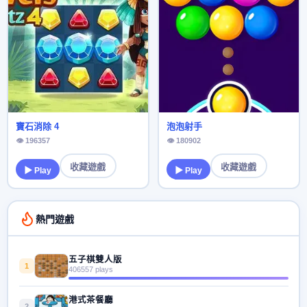
寶石消除 4
泡泡射手
👁 196357
👁 180902
收藏遊戲
收藏遊戲
▶ Play
▶ Play
熱門遊戲
五子棋雙人版
1
406557 plays
港式茶餐廳
2