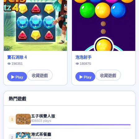
寶石消除 4
泡泡射手
👁 196351
👁 180875
收藏遊戲
收藏遊戲
▶ Play
▶ Play
熱門遊戲
五子棋雙人版
1
406503 plays
港式茶餐廳
2
279410 plays