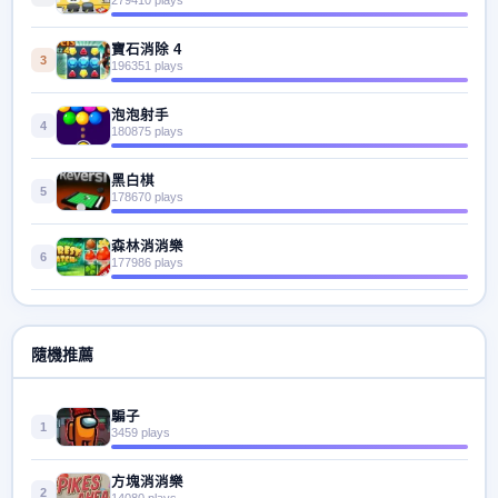
寶石消除 4
3
196351 plays
泡泡射手
4
180875 plays
黑白棋
5
178670 plays
森林消消樂
6
177986 plays
隨機推薦
騙子
1
3459 plays
方塊消消樂
2