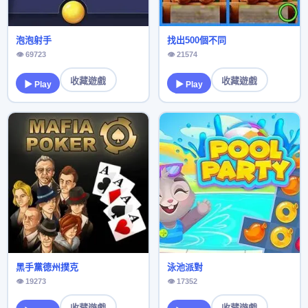
泡泡射手
找出500個不同
👁 69723
👁 21574
收藏遊戲
收藏遊戲
▶ Play
▶ Play
黑手黨德州撲克
泳池派對
👁 19273
👁 17352
收藏遊戲
收藏遊戲