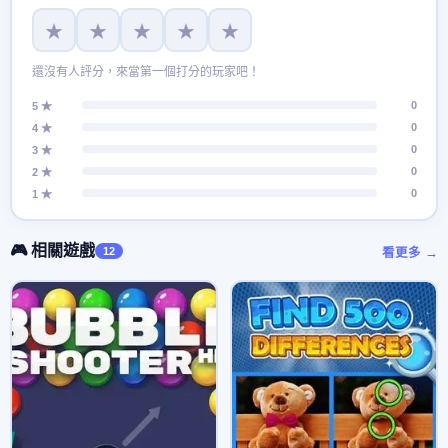
★
★
★
★
★
還沒有人評分，來當第一個打分的玩家吧！
0
5 ★
0
4 ★
0
3 ★
0
2 ★
0
1 ★
🎮 相關遊戲
12
看更多 →