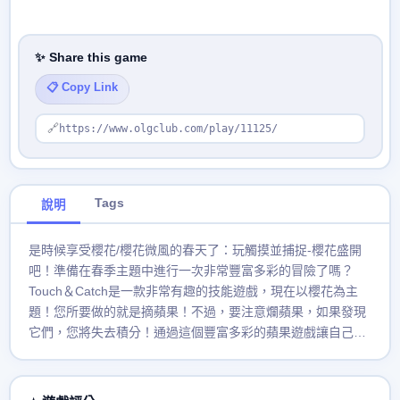
✨ Share this game
📋 Copy Link
🔗
https://www.olgclub.com/play/11125/
Tags
說明
是時候享受櫻花/櫻花微風的春天了：玩觸摸並捕捉-櫻花盛開
吧！準備在春季主題中進行一次非常豐富多彩的冒險了嗎？
Touch＆Catch是一款非常有趣的技能遊戲，現在以櫻花為主
題！您所要做的就是摘蘋果！不過，要注意爛蘋果，如果發現
它們，您將失去積分！通過這個豐富多彩的蘋果遊戲讓自己的
方式！這個遊戲容易上手，但很難掌握。您必須在正確的時間
趕上蘋果以收集積分！您可以從櫻花中收集多少？與您的朋友
和家人一起玩這款出色的基於技能的休閒遊戲，一起享受春天