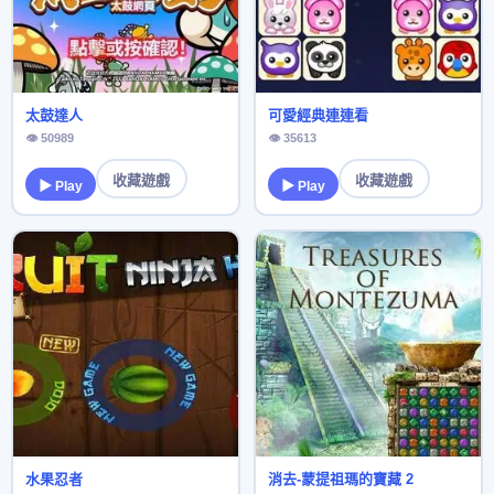
太鼓達人
可愛經典連連看
👁 50989
👁 35613
收藏遊戲
收藏遊戲
▶ Play
▶ Play
水果忍者
消去-蒙提祖瑪的寶藏 2