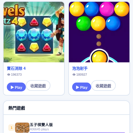
寶石消除 4
泡泡射手
👁 196373
👁 180927
收藏遊戲
收藏遊戲
▶ Play
▶ Play
熱門遊戲
五子棋雙人版
1
406645 plays