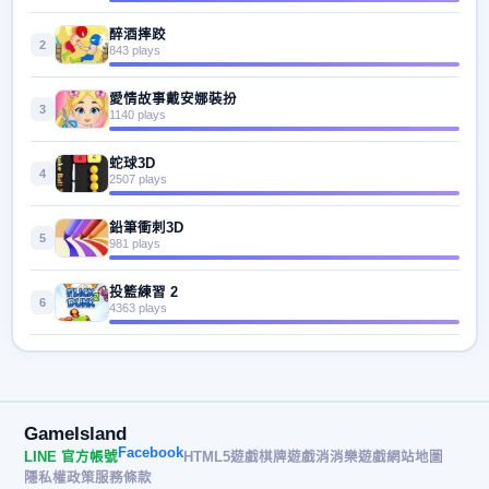
醉酒摔跤
2
843 plays
愛情故事戴安娜裝扮
3
1140 plays
蛇球3D
4
2507 plays
鉛筆衝刺3D
5
981 plays
投籃練習 2
6
4363 plays
GameIsland
Facebook
LINE 官方帳號
HTML5遊戲
棋牌遊戲
消消樂遊戲
網站地圖
隱私權政策
服務條款