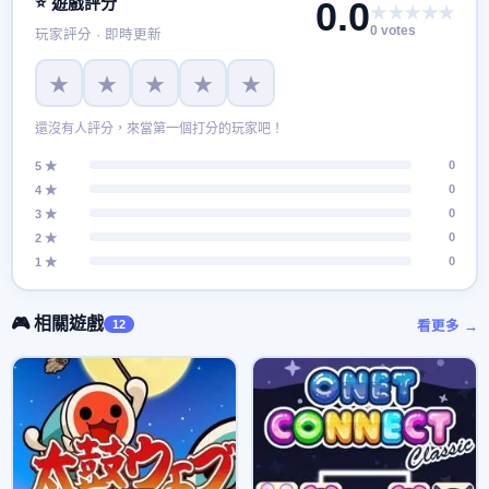
⭐ 遊戲評分
0.0
★★★★★
的樂趣！
0 votes
玩家評分 · 即時更新
★
★
★
★
★
還沒有人評分，來當第一個打分的玩家吧！
0
5 ★
0
4 ★
0
3 ★
0
2 ★
0
1 ★
🎮 相關遊戲
12
看更多 →