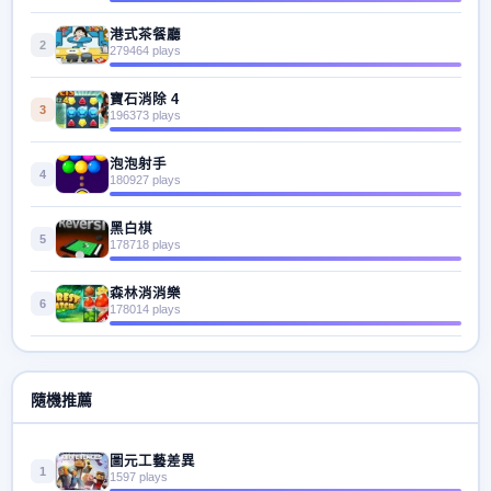
港式茶餐廳
2
279464 plays
寶石消除 4
3
196373 plays
泡泡射手
4
180927 plays
黑白棋
5
178718 plays
森林消消樂
6
178014 plays
隨機推薦
圖元工藝差異
1
1597 plays