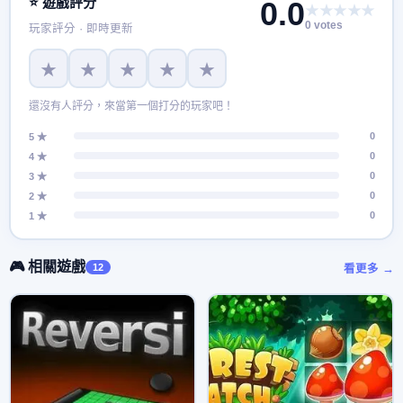
⭐ 遊戲評分
0.0
★★★★★
0 votes
玩家評分 · 即時更新
★
★
★
★
★
還沒有人評分，來當第一個打分的玩家吧！
0
5 ★
0
4 ★
0
3 ★
0
2 ★
0
1 ★
🎮 相關遊戲
12
看更多 →