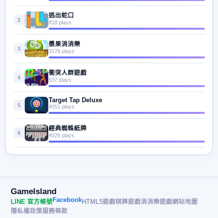
逃出蛇口
2
818 plays
漿果消消樂
3
3176 plays
衝突人群遊戲
4
537 plays
Target Tap Deluxe
5
4051 plays
經典蜘蛛紙牌
6
4026 plays
GameIsland
Facebook
LINE 官方帳號
HTML5遊戲
棋牌遊戲
消消樂遊戲
網站地圖
隱私權政策
服務條款