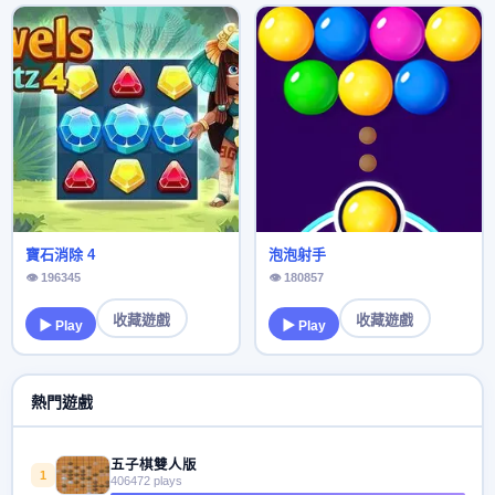
寶石消除 4
泡泡射手
👁 196345
👁 180857
收藏遊戲
收藏遊戲
▶ Play
▶ Play
熱門遊戲
五子棋雙人版
1
406472 plays