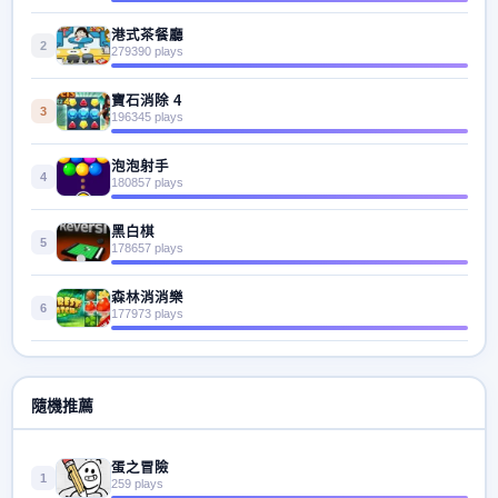
港式茶餐廳
2
279390 plays
寶石消除 4
3
196345 plays
泡泡射手
4
180857 plays
黑白棋
5
178657 plays
森林消消樂
6
177973 plays
隨機推薦
蛋之冒險
1
259 plays