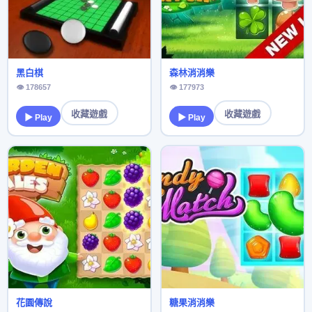
黑白棋
森林消消樂
👁 178657
👁 177973
收藏遊戲
收藏遊戲
▶ Play
▶ Play
花園傳說
糖果消消樂