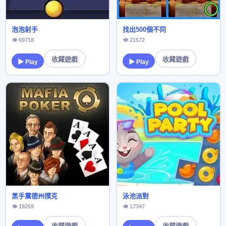
泡泡射手
找出500個不同
👁 69718
👁 21572
收藏遊戲
收藏遊戲
▶ Play
▶ Play
黑手黨德州撲克
泳池派對
👁 19259
👁 17347
收藏遊戲
收藏遊戲