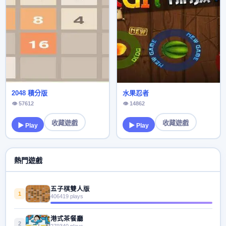
2048 積分版
水果忍者
👁 57612
👁 14862
收藏遊戲
收藏遊戲
▶ Play
▶ Play
熱門遊戲
五子棋雙人版
1
406419 plays
港式茶餐廳
2
279340 plays