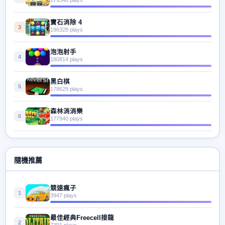
寶石消除 4
3
196328 plays
泡泡射手
4
180814 plays
黑白棋
5
178629 plays
森林消消樂
6
177940 plays
隨機推薦
競速瘋子
1
3947 plays
最佳經典Freecell接龍
2