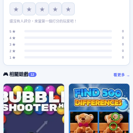
★
★
★
★
★
還沒有人評分，來當第一個打分的玩家吧！
0
5 ★
0
4 ★
0
3 ★
0
2 ★
0
1 ★
🎮 相關遊戲
12
看更多 →